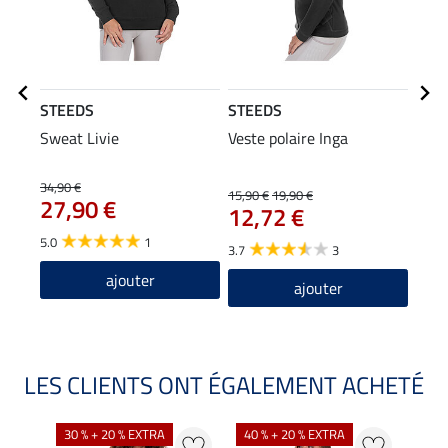
STEEDS
STEEDS
STE
Sweat Livie
Veste polaire Inga
Casq
9,9
34,90 €
15,90 €
19,90 €
27,90 €
12,72 €
4.7
5.0
1
3.7
3
ajouter
ajouter
LES CLIENTS ONT ÉGALEMENT ACHETÉ
30 % + 20 % EXTRA
40 % + 20 % EXTRA
20 %