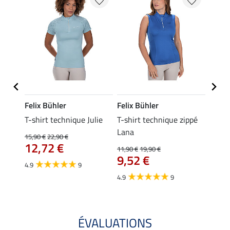
Felix Bühler
Felix Bühler
Felix
essa
T-shirt technique Julie
T-shirt technique zippé
Polo 
Lana
15,90 €
22,90 €
15,90 
12,72 €
12,
11,90 €
19,90 €
9,52 €
4.9
9
4.7
4.9
9
ÉVALUATIONS