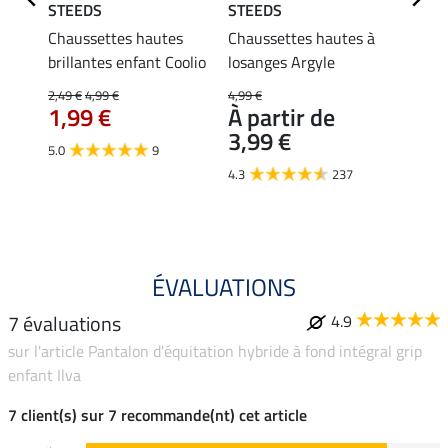
STEEDS
STEEDS
Felix
Chaussettes hautes
Chaussettes hautes à
Chaus
brillantes enfant Coolio
losanges Argyle
enfan
Summ
2,49 €
4,99 €
4,99 €
1,99 €
À partir de
5,99 €
3,99 €
À pa
5.0
9
4,7
4.3
237
4.7
ÉVALUATIONS
7 évaluations
4.9
sur l'article Pantalon d'équitation hybride à fond intégral grip
enfant Ilva
7 client(s) sur 7 recommande(nt) cet article