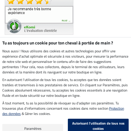
Tu as toujours un cookie pour ton cheval à portée de main ?
Nous aussi ! Nous utilisons des cookies et autres technologies pour offrir une
Boutique climatiquement
expérience d'achat optimale et sécurisée à nos visiteurs, pour mesurer la performance
neutre
de notre site web et personnaliser le contenu afin de faire des suggestions
pertinentes ! Pour cela, nous collectons, depuis le terminal de nos utilisateurs, leurs
Livraison par
données et la manière dont ils naviguent sur notre boutique en ligne.
En autorisant l'utilisation de tous les cookies, tu acceptes que tes données soient
Paiement sécurisé
traitées et transmises à nos prestataires de servics. En cliquant sur Paramètres, puis
Cookies absolument nécessaires, tu acceptes les cookies essentiels à une navigation
fluide et en toute sécurité sur notre boutique en ligne.
À tout moment, tu as la possibilité de révoquer ou d'adapter ces paramètres. Tu
Mentions légales
trouveras plus d'informations concernant nos cookies dans notre section
Protection
des données
& Gérer les cookies.
Dernière actualisation le 07.08.2026 à 14:39
Autorisant l'utilisation de tous nos
Tous les prix s'entendent TVA incluse et
frais de port en sus
Paramètres
cookies