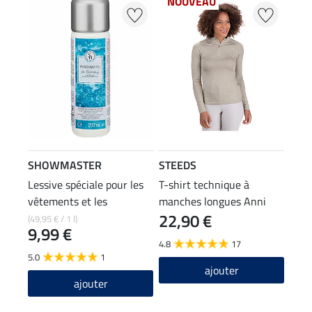
NOUVEAU
SHOWMASTER
STEEDS
Lessive spéciale pour les
T-shirt technique à
vêtements et les
manches longues Anni
22,90 €
pantalons d'équitation
(49,95 € / 1 l)
9,99 €
4.8
17
5.0
1
ajouter
ajouter