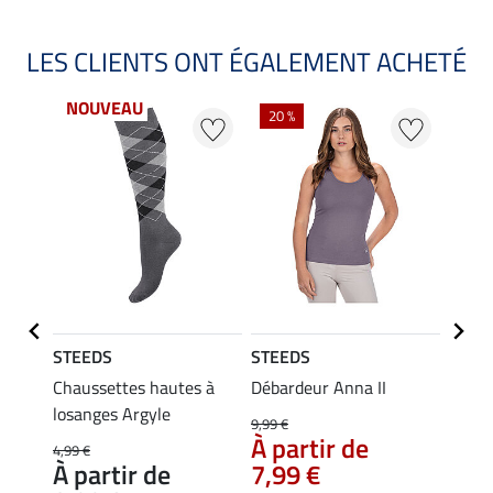
LES CLIENTS ONT ÉGALEMENT ACHETÉ
NOUVEAU
20 %
20 %
STEEDS
STEEDS
STEE
ni
Chaussettes hautes à
Débardeur Anna II
T-shi
losanges Argyle
9,99 €
14,90 
À partir de
À pa
4,99 €
À partir de
7,99 €
11,