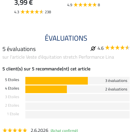
3,99 €
4.9
8
4.6
4.3
238
ÉVALUATIONS
5 évaluations
4.6
sur l'article Veste d'équitation stretch Performance Lina
5 client(s) sur 5 recommande(nt) cet article
5 Etoiles
3 évaluations
4 Etoiles
2 évaluations
3 Etoiles
2 Etoiles
1 Etoile
2.6.2026
(Achat confirmé)