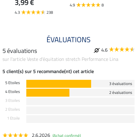
3,99 €
4.9
8
4.6
4.3
238
ÉVALUATIONS
5 évaluations
4.6
sur l'article Veste d'équitation stretch Performance Lina
5 client(s) sur 5 recommande(nt) cet article
5 Etoiles
3 évaluations
4 Etoiles
2 évaluations
3 Etoiles
2 Etoiles
1 Etoile
2.6.2026
(Achat confirmé)