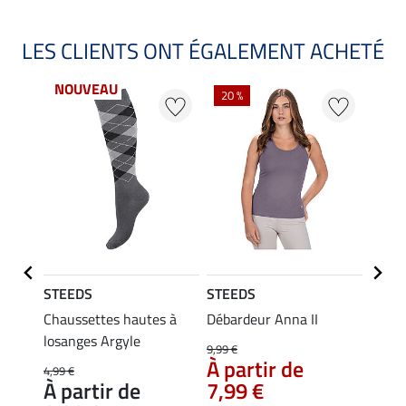
LES CLIENTS ONT ÉGALEMENT ACHETÉ
NOUVEAU
20 %
20 %
STEEDS
STEEDS
STEE
ni
Chaussettes hautes à
Débardeur Anna II
T-shi
losanges Argyle
9,99 €
14,90 
À partir de
À pa
4,99 €
À partir de
7,99 €
11,