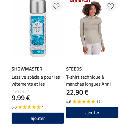
NOUVEAU
SHOWMASTER
STEEDS
Lessive spéciale pour les
T-shirt technique à
vêtements et les
manches longues Anni
22,90 €
pantalons d'équitation
(49,95 € / 1 l)
9,99 €
4.8
17
5.0
1
ajouter
ajouter