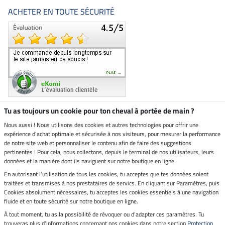
ACHETER EN TOUTE SÉCURITÉ
Tu as toujours un cookie pour ton cheval à portée de main ?
Nous aussi ! Nous utilisons des cookies et autres technologies pour offrir une
Boutique climatiquement
expérience d'achat optimale et sécurisée à nos visiteurs, pour mesurer la performance
neutre
de notre site web et personnaliser le contenu afin de faire des suggestions
pertinentes ! Pour cela, nous collectons, depuis le terminal de nos utilisateurs, leurs
Livraison par
données et la manière dont ils naviguent sur notre boutique en ligne.
En autorisant l'utilisation de tous les cookies, tu acceptes que tes données soient
Paiement sécurisé
traitées et transmises à nos prestataires de servics. En cliquant sur Paramètres, puis
Cookies absolument nécessaires, tu acceptes les cookies essentiels à une navigation
fluide et en toute sécurité sur notre boutique en ligne.
À tout moment, tu as la possibilité de révoquer ou d'adapter ces paramètres. Tu
Mentions légales
trouveras plus d'informations concernant nos cookies dans notre section
Protection