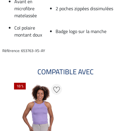
Avant en
microfibre
2 poches zippées dissimulées
matelassée
Col polaire
Badge logo sur la manche
montant doux
Référence: 653763-XS-AY
COMPATIBLE AVEC
18 %