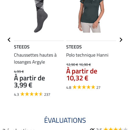
STEEDS
STEEDS
STEE
Merle
Chaussettes hautes à
Polo technique Hanni
Débar
losanges Argyle
12,90 €
16,90 €
9,99 €
À partir de
À pa
4,99 €
À partir de
10,32 €
7,9
3,99 €
4.8
27
4.9
4.3
237
ÉVALUATIONS
3.5