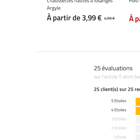
e Merle
Chaussettes hautes à losanges
Polo
Argyle
 11,90 €
14,90 €
À partir de 3,99 €
À p
4,99 €
25 évaluations
sur l'article T-shirt
25 client(s) sur 25 r
5 Etoiles
4 Etoiles
3 Etoiles
2 Etoiles
1 Etoile