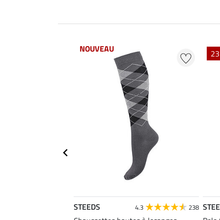
NOUVEAU
23
STEEDS
STE
4.6
22
4.3
238