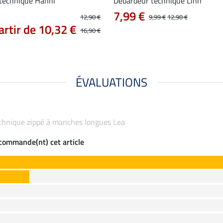
 technique Hanni
Débardeur technique Linn
7,99 €
12,90 €
9,99 €
12,90 €
artir de 10,32 €
16,90 €
ÉVALUATIONS
 technique zippé à manches longues Lea
ecommande(nt) cet article