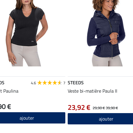
DS
STEEDS
4.6
7
rt Paulina
Veste bi-matière Paula II
90 €
23,92 €
29,90 €
39,90 €
ajouter
ajouter