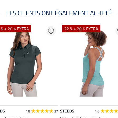
LES CLIENTS ONT ÉGALEMENT ACHETÉ
 % + 20 % EXTRA
22 % + 20 % EXTRA
EDS
STEEDS
4.8
27
4.6