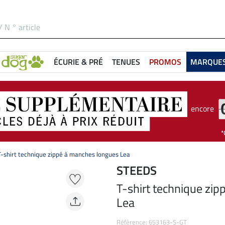
ÉCURIE & PRÉ
TENUES
PROMOS
MARQUE
encore
T-shirt technique zippé à manches longues Lea
STEEDS
T-shirt technique zi
Lea
Référence: 653163-S-GT