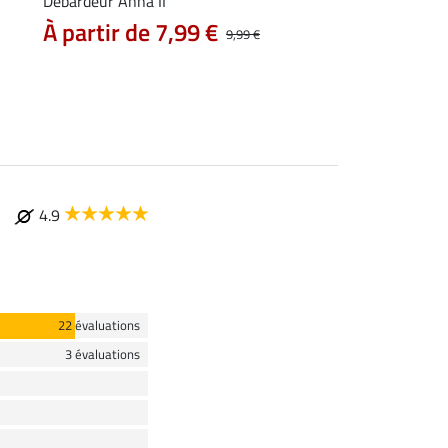
Débardeur Anna II
T-shirt technique Me
À partir de 7,99 €
À partir de 11
9,99 €
4.9
22 évaluations
3 évaluations