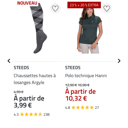
NOUVEAU
23 % + 20 % EXTRA
22 %
STEEDS
STEEDS
STEE
Merle
Chaussettes hautes à
Polo technique Hanni
Débar
losanges Argyle
Linn
12,90 €
16,90 €
À partir de
4,99 €
9,99 €
À partir de
10,32 €
7,9
3,99 €
4.8
27
4.6
4.3
238