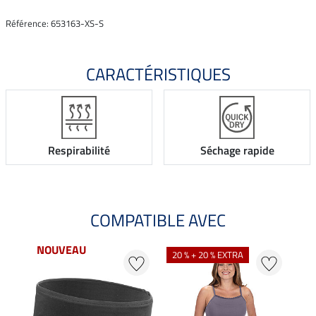
Référence: 653163-XS-S
CARACTÉRISTIQUES
Respirabilité
Séchage rapide
COMPATIBLE AVEC
NOUVEAU
NO
20 % + 20 % EXTRA