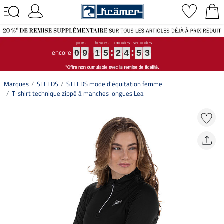
encore
0
0
0
9
9
9
1
1
1
5
5
5
2
2
2
4
4
4
5
5
5
2
2
2
0
9
1
5
2
4
5
2
Marques
STEEDS
STEEDS mode d'équitation femme
T-shirt technique zippé à manches longues Lea