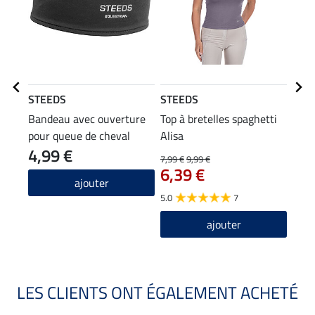
STEEDS
STEEDS
STE
Bandeau avec ouverture
Top à bretelles spaghetti
Gilet
pour queue de cheval
Alisa
mati
4,99 €
37
7,99 €
9,99 €
6,39 €
3.5
ajouter
5.0
7
ajouter
LES CLIENTS ONT ÉGALEMENT ACHETÉ