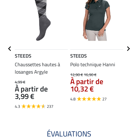
STEEDS
STEEDS
STEE
Merle
Chaussettes hautes à
Polo technique Hanni
Débar
losanges Argyle
12,90 €
16,90 €
9,99 €
À partir de
À pa
4,99 €
À partir de
10,32 €
7,9
3,99 €
4.8
27
4.9
4.3
237
ÉVALUATIONS