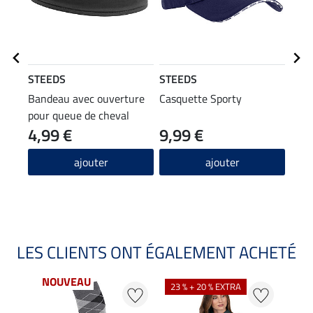
STEEDS
STEEDS
STE
Bandeau avec ouverture
Casquette Sporty
T-sh
pour queue de cheval
4,99 €
9,99 €
9,99 
7,9
ajouter
ajouter
LES CLIENTS ONT ÉGALEMENT ACHETÉ
NOUVEAU
23 % + 20 % EXTRA
20 %