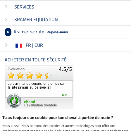
SERVICES
KRAMER EQUITATION
Kramer recrute
Rejoins-nous
6
FR | EUR
ACHETER EN TOUTE SÉCURITÉ
Tu as toujours un cookie pour ton cheval à portée de main ?
Nous aussi ! Nous utilisons des cookies et autres technologies pour offrir une
Boutique climatiquement
expérience d'achat optimale et sécurisée à nos visiteurs, pour mesurer la performance