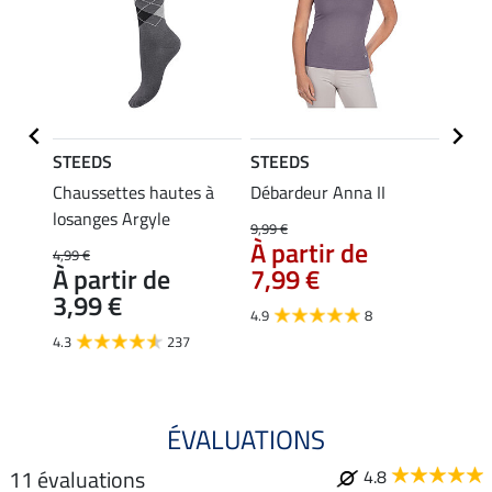
STEEDS
STEEDS
STEE
s
Chaussettes hautes à
Débardeur Anna II
Polo 
losanges Argyle
9,99 €
12,90 
À partir de
À pa
4,99 €
À partir de
7,99 €
10,
3,99 €
4.9
8
4.8
4.3
237
ÉVALUATIONS
11 évaluations
4.8