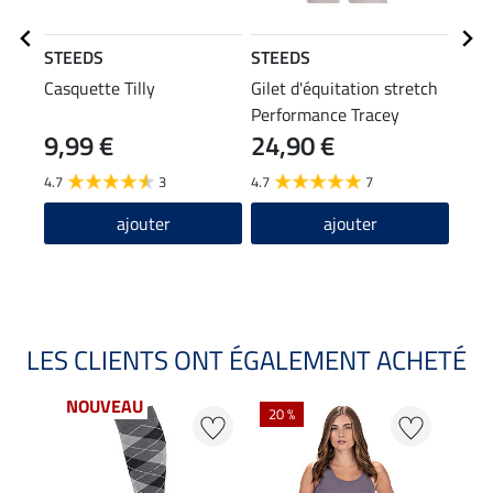
STEEDS
STEEDS
STE
Casquette Tilly
Gilet d'équitation stretch
Vest
Performance Tracey
Perf
9,99 €
24,90 €
23,90
19
4.7
3
4.7
7
5.0
ajouter
ajouter
LES CLIENTS ONT ÉGALEMENT ACHETÉ
NOUVEAU
20 %
23 %