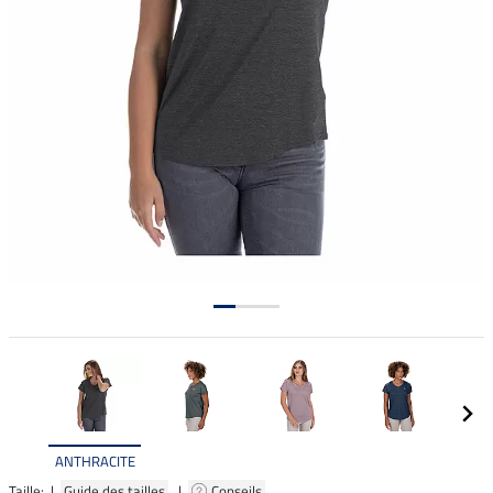
ANTHRACITE
Taille: |
Guide des tailles
|
Conseils