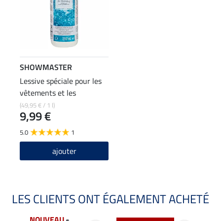
SHOWMASTER
Lessive spéciale pour les
vêtements et les
pantalons d'équitation
(49,95 € / 1 l)
9,99 €
5.0
1
ajouter
LES CLIENTS ONT ÉGALEMENT ACHETÉ
NOUVEAU