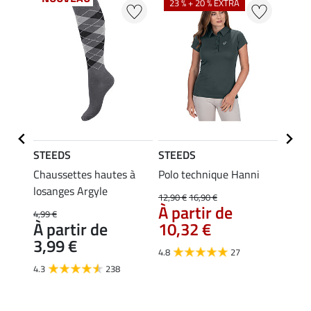
23 % + 20 % EXTRA
22 %
STEEDS
STEEDS
STEE
Merle
Chaussettes hautes à
Polo technique Hanni
Débar
losanges Argyle
Linn
12,90 €
16,90 €
À partir de
4,99 €
9,99 €
À partir de
10,32 €
7,9
3,99 €
4.8
27
4.6
4.3
238