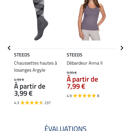
STEEDS
STEEDS
STEE
Merle
Chaussettes hautes à
Débardeur Anna II
Polo 
losanges Argyle
9,99 €
12,90 
À partir de
À pa
4,99 €
À partir de
7,99 €
10,
3,99 €
4.9
8
4.8
4.3
237
ÉVALUATIONS