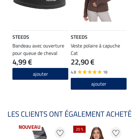
STEEDS
STEEDS
Bandeau avec ouverture
Veste polaire à capuche
pour queue de cheval
Cat
4,99 €
22,90 €
4.8
18
ajouter
ajouter
LES CLIENTS ONT ÉGALEMENT ACHETÉ
NOUVEAU
20 %
23 %