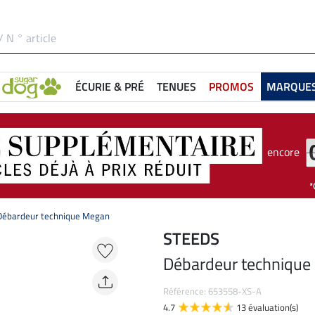
ÉCURIE & PRÉ
TENUES
PROMOS
MARQUE
encore
Débardeur technique Megan
STEEDS
Débardeur technique
Référence: 653558-XS-A
4.7
13 évaluation(s)