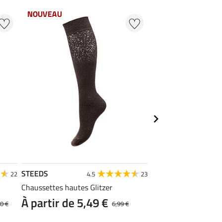
NOUVEAU
20 % + 20 % EXTR
STEEDS
STEEDS
22
4.5
23
Chaussettes hautes Glitzer
Polo technique Nann
À partir de 5,49 €
0 €
6,99 €
À partir de 9,