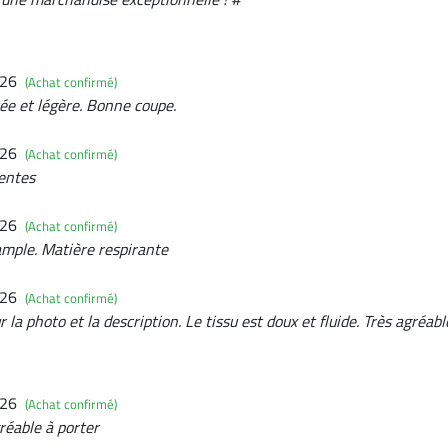
026
(Achat confirmé)
rée et légère. Bonne coupe.
026
(Achat confirmé)
entes
026
(Achat confirmé)
ample. Matière respirante
026
(Achat confirmé)
la photo et la description. Le tissu est doux et fluide. Très agréab
026
(Achat confirmé)
réable à porter