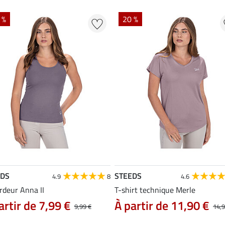
 %
20 %
EDS
STEEDS
4.9
8
4.6
rdeur Anna II
T-shirt technique Merle
artir de 7,99 €
À partir de 11,90 €
9,99 €
14,9