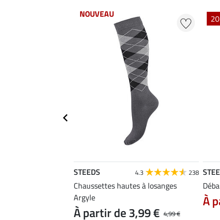
NOUVEAU
EXTRA
20
STEEDS
STE
4.8
5
4.3
238
Nanni
Chaussettes hautes à losanges
Déba
Argyle
À p
11,90 €
À partir de 3,99 €
 9,52 €
4,99 €
14,90 €