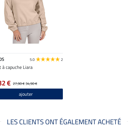
DS
5.0
2
 à capuche Liara
32 €
27,90 €
34,90 €
ajouter
LES CLIENTS ONT ÉGALEMENT ACHETÉ