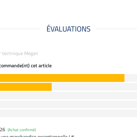
ÉVALUATIONS
ur technique Megan
ecommande(nt) cet article
026
(Achat confirmé)
 une marchandise exceptionnelle ! #