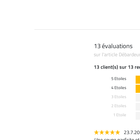
13 évaluations
sur l'article Débarde
13 client(s) sur 13 r
5 Etoiles
4 Etoiles
3 Etoiles
2 Etoiles
1 Etoile
23.7.2
Une coupe parfaite et