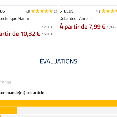
EDS
STEEDS
4.8
27
4.9
 technique Hanni
Débardeur Anna II
À partir de 7,99 €
12,90 €
9,99 €
artir de 10,32 €
16,90 €
ÉVALUATIONS
ur Anna
ecommande(nt) cet article