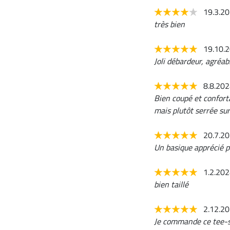
19.3.2
très bien
19.10.
Joli débardeur, agréabl
8.8.20
Bien coupé et confort
mais plutôt serrée sur 
20.7.2
Un basique apprécié p
1.2.20
bien taillé
2.12.2
Je commande ce tee-sh