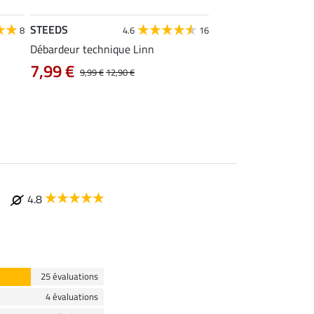
STEEDS
STEEDS
8
4.6
16
4
Débardeur technique Linn
T-shirt technique Me
7,99 €
À partir de 11
9,99 €
12,90 €
4.8
25 évaluations
4 évaluations