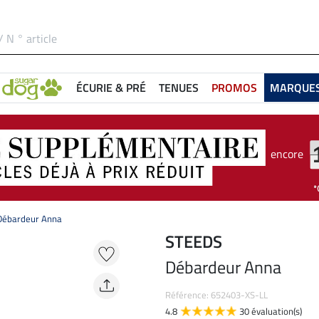
ÉCURIE & PRÉ
TENUES
PROMOS
MARQUE
encore
Débardeur Anna
STEEDS
Débardeur Anna
Référence: 652403-XS-LL
4.8
30 évaluation(s)