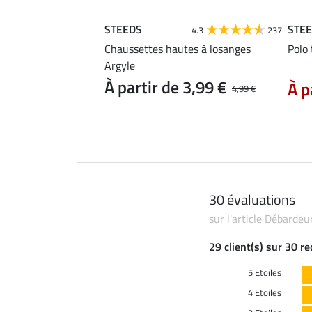
STEEDS
STE
4.6
22
4.3
237
e Merle
Chaussettes hautes à losanges
Polo
Argyle
 11,90 €
14,90 €
À partir de 3,99 €
À p
4,99 €
30 évaluations
sur l'article Débarde
29 client(s) sur 30 r
5 Etoiles
4 Etoiles