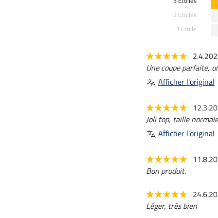
3 Etoiles
2 Etoiles
1 Etoile
2.4.20
Une coupe parfaite, un
Afficher l'original
12.3.2
Joli top, taille normal
Afficher l'original
11.8.2
Bon produit.
24.6.2
Léger, très bien