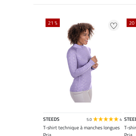
21 %
20
STEEDS
STEE
5.0
4
T-shirt technique à manches longues
T-shi
Pria
Pria