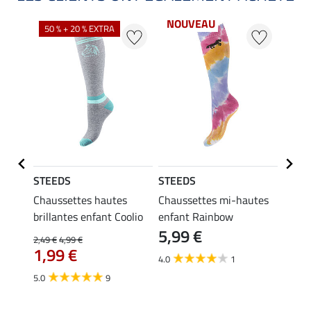
NOUVEAU
50 % + 20 % EXTRA
22 %
STEEDS
STEEDS
STEE
t
Chaussettes hautes
Chaussettes mi-hautes
Polo 
brillantes enfant Coolio
enfant Rainbow
Madle
5,99 €
17,90 
2,49 €
4,99 €
À pa
1,99 €
4.0
1
13,
5.0
9
4.0