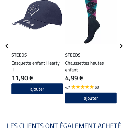
STEEDS
STEEDS
STE
Casquette enfant Hearty
Chaussettes hautes
T-sh
II
enfant
Vick
11,90 €
4,99 €
11
4.7
53
ajouter
ajouter
LES CLIENTS ONT ÉGALEMENT ACHETÉ