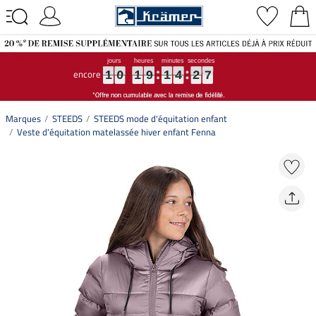
encore
1
1
1
0
0
0
1
1
1
9
9
9
1
1
1
4
4
4
2
2
2
6
6
6
1
0
1
9
1
4
2
6
Marques
STEEDS
STEEDS mode d'équitation enfant
Veste d'équitation matelassée hiver enfant Fenna