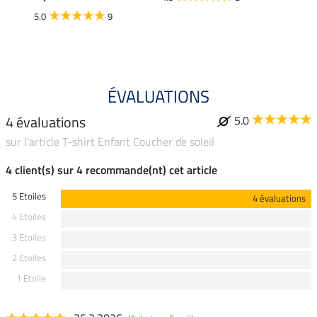
11,
5.0
9
4.3
ÉVALUATIONS
4 évaluations
5.0
sur l'article T-shirt Enfant Coucher de soleil
4 client(s) sur 4 recommande(nt) cet article
5 Etoiles
4 évaluations
4 Etoiles
3 Etoiles
2 Etoiles
1 Etoile