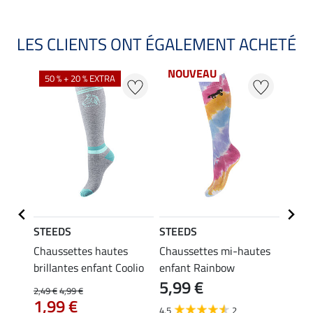
LES CLIENTS ONT ÉGALEMENT ACHETÉ
NOUVEAU
50 % + 20 % EXTRA
22 %
STEEDS
STEEDS
STEE
s
Chaussettes hautes
Chaussettes mi-hautes
Polo 
brillantes enfant Coolio
enfant Rainbow
Madle
5,99 €
2,49 €
4,99 €
13,90 
1,99 €
À pa
4.5
2