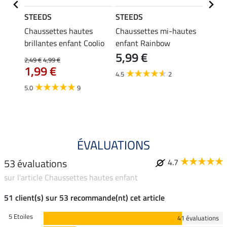
STEEDS
STEEDS
STEE
t
Chaussettes hautes
Chaussettes mi-hautes
Polo 
brillantes enfant Coolio
enfant Rainbow
Madle
5,99 €
17,90 
2,49 €
4,99 €
À pa
1,99 €
4.5
2
13,
5.0
9
4.3
ÉVALUATIONS
53 évaluations
4.7
sur l'article Chaussettes hautes enfant
51 client(s) sur 53 recommande(nt) cet article
5 Etoiles
41 évaluations