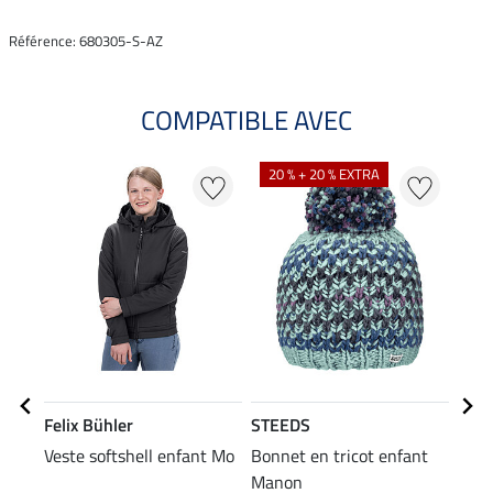
Référence: 680305-S-AZ
COMPATIBLE AVEC
20 % + 20 % EXTRA
20
Felix Bühler
STEEDS
STE
Veste softshell enfant Mo
Bonnet en tricot enfant
Swea
Manon