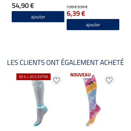
54,90 €
7,99 €
9,99 €
31,90
6,39 €
25
ajouter
5.0
ajouter
LES CLIENTS ONT ÉGALEMENT ACHETÉ
NOUVEAU
50 % + 20 % EXTRA
22 %