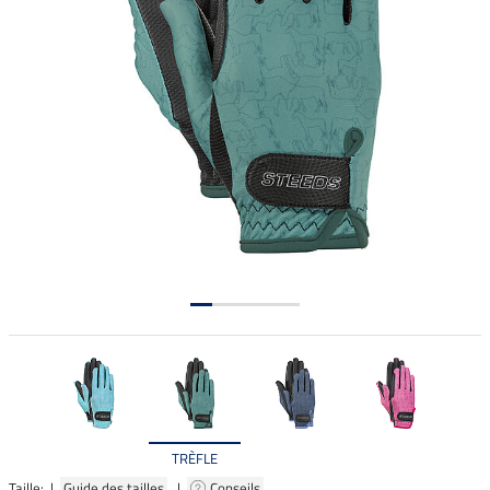
TRÈFLE
Taille: |
Guide des tailles
|
Conseils