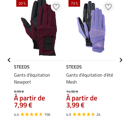
20 %
73 %
STEEDS
STEEDS
STEE
Clover
Gants d'équitation
Gants d'équitation d'été
Gants
Newport
Mesh
Rider
6,9
9,99 €
14,90 €
À partir de
À partir de
4.7
7,99 €
3,99 €
4.4
156
4.5
24