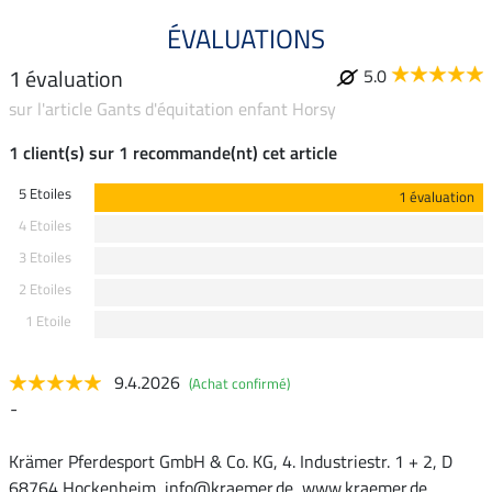
ÉVALUATIONS
1 évaluation
5.0
sur l'article Gants d'équitation enfant Horsy
1 client(s) sur 1 recommande(nt) cet article
5 Etoiles
1 évaluation
4 Etoiles
3 Etoiles
2 Etoiles
1 Etoile
9.4.2026
(Achat confirmé)
-
Krämer Pferdesport GmbH & Co. KG, 4. Industriestr. 1 + 2, D
68764 Hockenheim, info@kraemer.de, www.kraemer.de