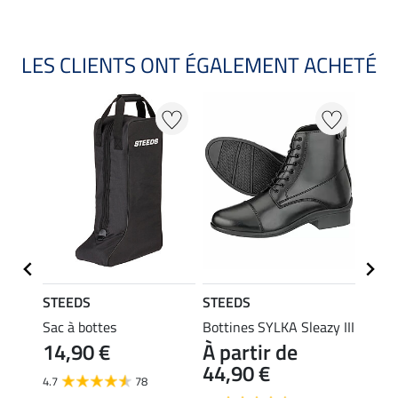
LES CLIENTS ONT ÉGALEMENT ACHETÉ
STEEDS
STEEDS
STEE
YLKA
Sac à bottes
Bottines SYLKA Sleazy III
Botti
14,90 €
À partir de
Novic
44,90 €
À pa
4.7
78
34,