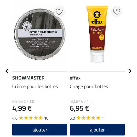
SHOWMASTER
effax
SHO
Crème pour les bottes
Cirage pour bottes
Épon
cuir
0,9
(49,90 € / 1 l)
(92,67 € / 1 l)
4,99 €
6,95 €
4.8
4.6
16
5.0
1
ajouter
ajouter