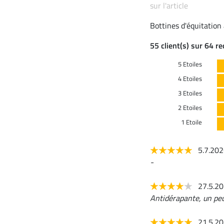
sur l'article
Bottines d'équitation à
55 client(s) sur 64 r
5 Etoiles
4 Etoiles
3 Etoiles
2 Etoiles
1 Etoile
5.7.20
-
27.5.2
Antidérapante, un peu
21.5.2