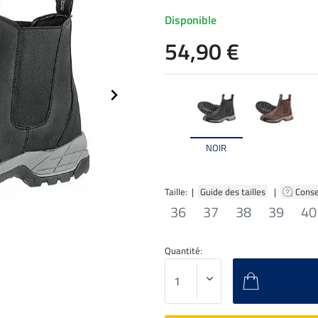
Disponible
54,90 €
NOIR
Taille: |
Guide des tailles
|
Conse
36
37
38
39
40
Quantité: