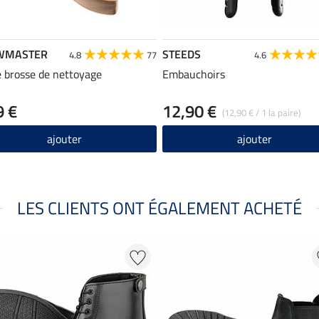
WMASTER
STEEDS
4.8
77
4.6
e brosse de nettoyage
Embauchoirs
9 €
12,90 €
(12,90 € / 1 la paire)
ajouter
ajouter
LES CLIENTS ONT ÉGALEMENT ACHETÉ