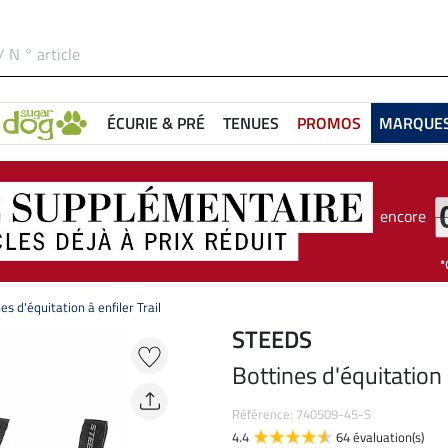
ÉCURIE & PRÉ
TENUES
PROMOS
MARQUE
encore
es d'équitation à enfiler Trail
STEEDS
Bottines d'équitation à
Référence: 740509-45-S
4.4
64 évaluation(s)