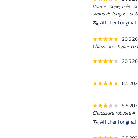
Bonne coupe, très conf
avons de longues dista
Afficher l'original
20.5.2
Chaussures hyper con
20.5.2
-
8.5.20
-
5.5.20
Chaussure robuste #
Afficher l'original
3.5.20