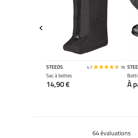
STEEDS
STE
4.6
18
4.7
78
 SYLKA Urban III
Sac à bottes
Botti
 39,90 €
14,90 €
À p
64 évaluations