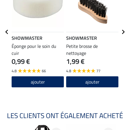
SHOWMASTER
SHOWMASTER
STE
Éponge pour le soin du
Petite brosse de
Emba
cuir
nettoyage
0,99 €
1,99 €
(12,90
12
4.8
66
4.8
77
4.6
ajouter
ajouter
LES CLIENTS ONT ÉGALEMENT ACHETÉ