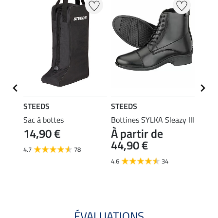
STEEDS
STEEDS
STEE
osy
Sac à bottes
Bottines SYLKA Sleazy III
Botti
14,90 €
À partir de
Novic
44,90 €
À pa
4.7
78
34,
4.6
34
4.3
ÉVALUATIONS