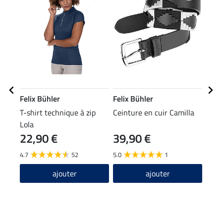
Felix Bühler
Felix Bühler
Feli
T-shirt technique à zip
Ceinture en cuir Camilla
Chau
Lola
22,90 €
39,90 €
3,99 
3,1
4.7
52
5.0
1
4.6
ajouter
ajouter