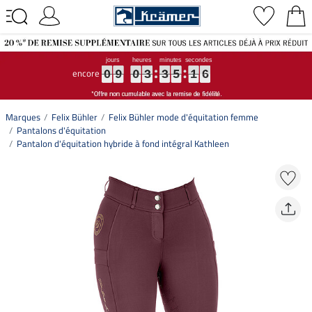
encore
0
0
0
9
9
9
0
0
0
3
3
3
3
3
3
5
5
5
1
1
1
5
5
5
0
9
0
3
3
5
1
5
Marques
Felix Bühler
Felix Bühler mode d'équitation femme
Pantalons d'équitation
Pantalon d'équitation hybride à fond intégral Kathleen