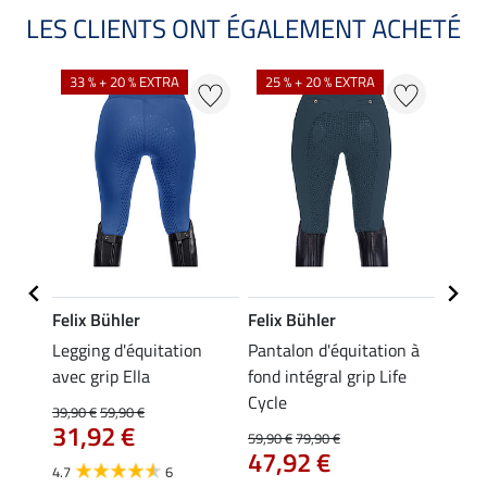
LES CLIENTS ONT ÉGALEMENT ACHETÉ
33 % + 20 % EXTRA
25 % + 20 % EXTRA
20 %
Felix Bühler
Felix Bühler
Felix
n à
Legging d'équitation
Pantalon d'équitation à
Leggi
ife
avec grip Ella
fond intégral grip Life
fond 
Cycle
39,90 €
59,90 €
59,90 
31,92 €
À pa
59,90 €
79,90 €
47,92 €
47,
4.7
6