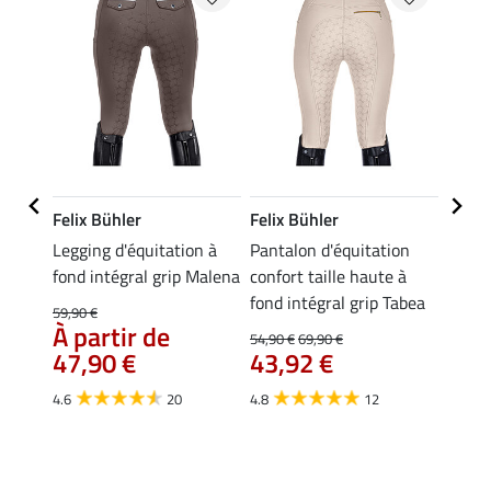
Felix Bühler
Felix Bühler
Felix
n à
Legging d'équitation à
Pantalon d'équitation
Leggi
fond intégral grip Malena
confort taille haute à
fond i
fond intégral grip Tabea
Cycle
59,90 €
À partir de
54,90 €
69,90 €
59,90 
47,90 €
43,92 €
47,
4.6
20
4.8
12
4.8