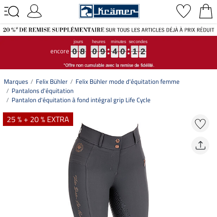
encore
0
0
0
8
8
8
0
0
0
9
9
9
4
4
4
0
0
0
1
1
1
1
2
0
8
0
9
4
0
1
1
2
Marques
Felix Bühler
Felix Bühler mode d'équitation femme
Pantalons d'équitation
Pantalon d'équitation à fond intégral grip Life Cycle
25 % + 20 % EXTRA