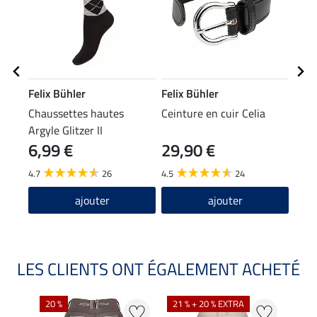
Felix Bühler
Felix Bühler
Feli
Chaussettes hautes
Ceinture en cuir Celia
T-sh
Argyle Glitzer II
manc
6,99 €
29,90 €
24
Sofi
4.7
26
4.5
24
4.9
ajouter
ajouter
LES CLIENTS ONT ÉGALEMENT ACHETÉ
20 %
21 % + 20 % EXTRA
20 %