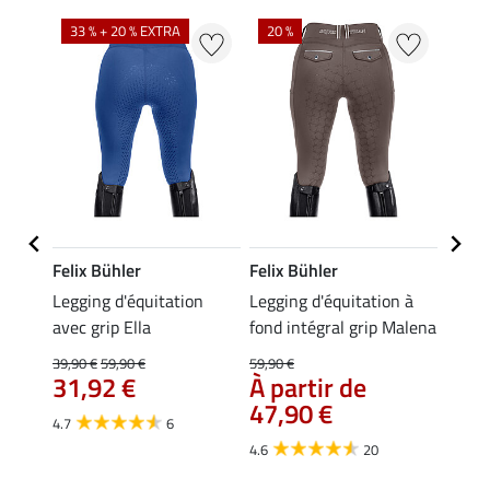
33 % + 20 % EXTRA
20 %
25 %
Felix Bühler
Felix Bühler
Felix
ion
Legging d'équitation
Legging d'équitation à
Panta
ip
avec grip Ella
fond intégral grip Malena
fond i
Cycle
39,90 €
59,90 €
59,90 €
31,92 €
À partir de
59,90 
47,90 €
47,
4.7
6
4.6
20
4.5