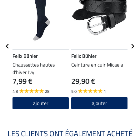
Felix Bühler
Felix Bühler
Feli
Chaussettes hautes
Ceinture en cuir Micaela
Chau
d'hiver Ivy
chau
7,99 €
29,90 €
6,9
4.8
28
5.0
1
4.5
ajouter
ajouter
LES CLIENTS ONT ÉGALEMENT ACHETÉ