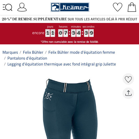
encore
1
1
1
1
1
1
0
0
0
7
7
7
3
3
3
4
4
4
3
3
3
8
9
1
1
0
7
3
4
3
8
9
Marques
Felix Bühler
Felix Bühler mode d'équitation femme
Pantalons d'équitation
Legging d'équitation thermique avec fond intégral grip Juliette