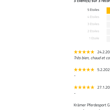
3 client(s) sur 3 rec
5 Etoiles
4 Etoiles
3 Etoiles
2 Etoiles
1 Etoile
24.2.2
Très bien, chaud et co
5.2.20
-
27.1.2
-
Krämer Pferdesport G