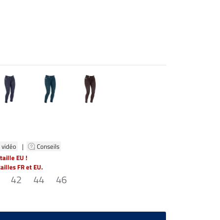
 vidéo
|
Conseils
aille EU !
tailles FR et EU.
42
44
46