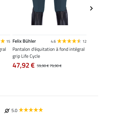
Felix Bühler
Felix Bühler
15
4.6
12
4
gral
Pantalon d'équitation à fond intégral
Legging d'équitation 
grip Life Cycle
Grip Anneke
47,92 €
À partir de 48
59,90 €
79,90 €
5.0