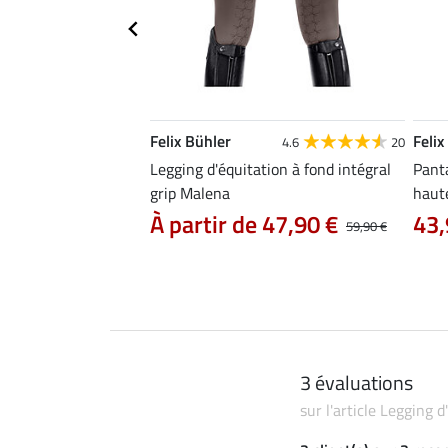
Felix Bühler
Felix
4.9
18
4.6
20
tion à fond intégral
Legging d'équitation à fond intégral
Panta
grip Malena
haute
 48,90 €
À partir de 47,90 €
43,
69,90 €
59,90 €
3 évaluations
sur l'article Legging 