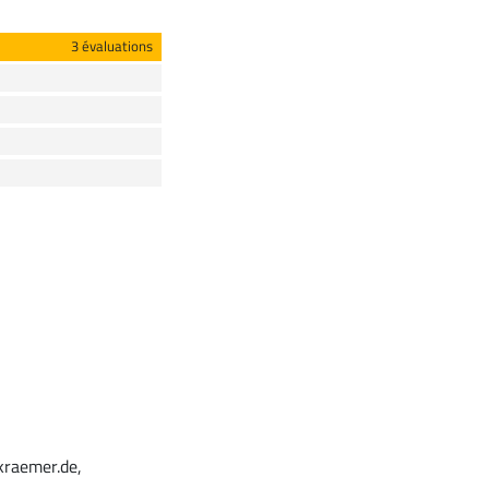
3 évaluations
kraemer.de,