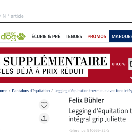
ÉCURIE & PRÉ
TENUES
PROMOS
MARQUE
encore
femme
Pantalons d'équitation
Legging d'équitation thermique avec fond intégr
Felix Bühler
Legging d'équitation
intégral grip Juliette
Référence: 810669-32-S