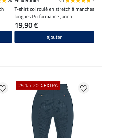
Felix Bühler
Felix Bühler
24
5.0
3
ch
T-shirt col roulé en stretch à manches
Chaussettes hautes
longues Performance Jonna
19,90 €
6,99 €
ajouter
ajou
25 % + 20 % EXTRA
30 %