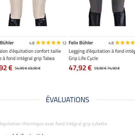
 Bühler
Felix Bühler
4.8
12
4.8
lon d'équitation confort taille
Legging d'équitation à fond inté
 à fond intégral grip Tabea
Grip Life Cycle
92 €
47,92 €
54,90 €
69,90 €
59,90 €
74,90 €
ÉVALUATIONS
d'équitation thermique avec fond intégral grip Juliette