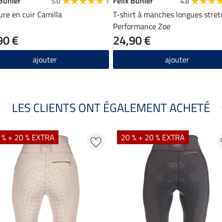
 Bühler
Felix Bühler
5.0
1
4.8
ure en cuir Camilla
T-shirt à manches longues stret
Performance Zoe
90 €
24,90 €
ajouter
ajouter
LES CLIENTS ONT ÉGALEMENT ACHETÉ
 % + 20 % EXTRA
20 % + 20 % EXTRA