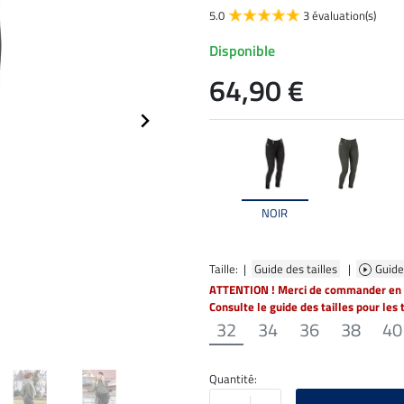
5.0
3 évaluation(s)
Disponible
64,90 €
NOIR
Taille: |
Guide des tailles
|
Guide
ATTENTION ! Merci de commander en t
Consulte le guide des tailles pour les 
32
34
36
38
40
Quantité: