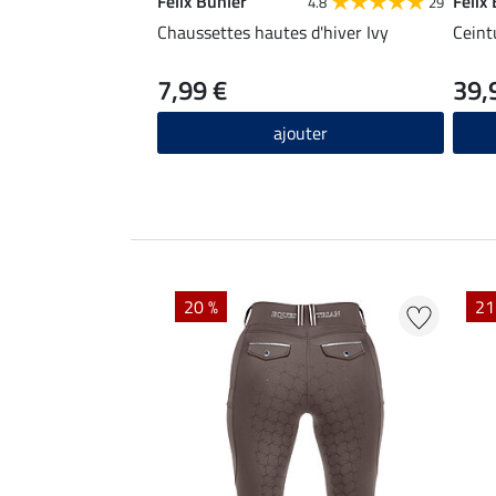
Felix Bühler
Felix
4.8
29
Chaussettes hautes d'hiver Ivy
Ceint
7,99 €
39,
ajouter
20 %
21