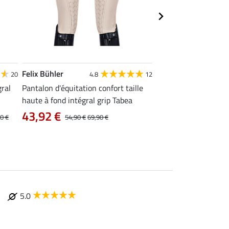
Felix Bühler
Felix Bühler
20
4.8
12
4
gral
Pantalon d'équitation confort taille
Pantalon d'équitatio
haute à fond intégral grip Tabea
mesh grip Aimee
59,90 €
43,92 €
0 €
54,90 €
69,90 €
5.0