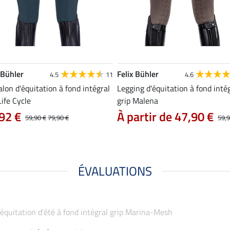
 Bühler
Felix Bühler
4.5
11
4.6
lon d'équitation à fond intégral
Legging d'équitation à fond inté
Life Cycle
grip Malena
92 €
À partir de 47,90 €
59,90 €
79,90 €
59,9
ÉVALUATIONS
d'équitation d'été à fond intégral grip Marina-Mesh