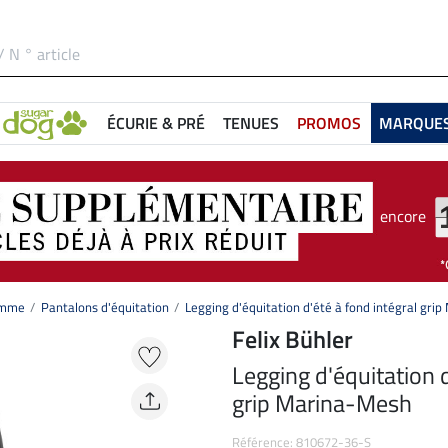
ÉCURIE & PRÉ
TENUES
PROMOS
MARQUE
encore
femme
Pantalons d'équitation
Legging d'équitation d'été à fond intégral gri
Felix Bühler
Legging d'équitation d
grip Marina-Mesh
Référence: 810672-36-S