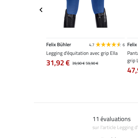
Felix Bühler
Felix
4.6
14
4.7
6
ation hybride en
Legging d'équitation avec grip Ella
Panta
e
grip 
31,92 €
39,90 €
59,90 €
47,
11 évaluations
sur l'article Legging 