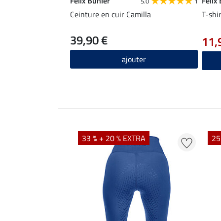
Felix Bühler
Felix
5.0
1
Ceinture en cuir Camilla
T-shi
39,90 €
11,
ajouter
33 % + 20 % EXTRA
25