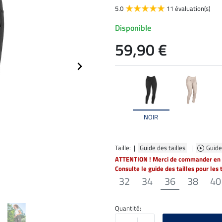
5.0
11 évaluation(s)
Disponible
59,90 €
NOIR
Taille: |
Guide des tailles
|
Guide
ATTENTION ! Merci de commander en t
Consulte le guide des tailles pour les 
32
34
36
38
40
Quantité: