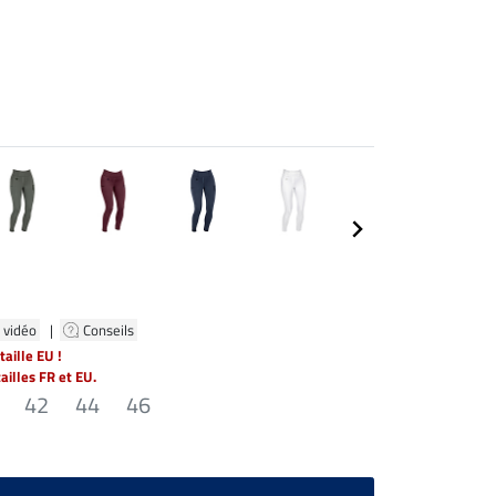
 vidéo
|
Conseils
aille EU !
tailles FR et EU.
42
44
46