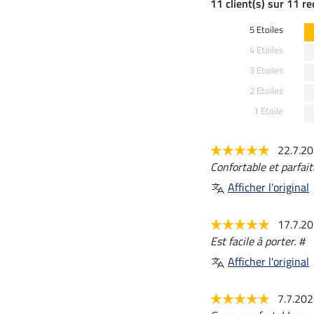
11 client(s) sur 11 r
5 Etoiles
4 Etoiles
3 Etoiles
2 Etoiles
1 Etoile
22.7.2
Confortable et parfait
Afficher l'original
17.7.2
Est facile à porter. #
Afficher l'original
7.7.20