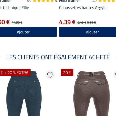
 Bühler
Felix Bühler
5.0
4
4.7
rt technique Ellie
Chaussettes hautes Argyle
90 €
4,39 €
14,90 €
5,49 €
6,99 €
ajouter
ajouter
LES CLIENTS ONT ÉGALEMENT ACHETÉ
 % + 20 % EXTRA
20 %