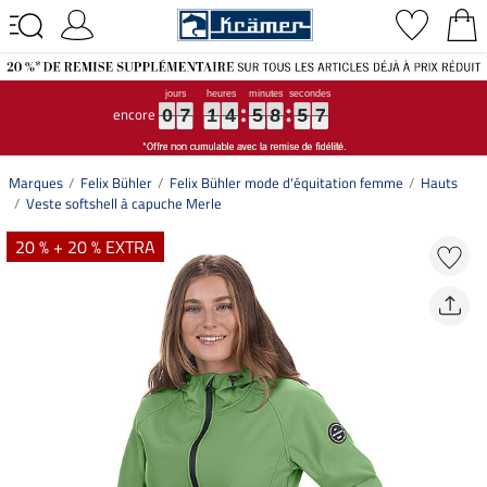
encore
0
0
0
7
7
7
1
1
1
4
4
4
5
5
5
8
8
8
5
5
5
6
7
0
7
1
4
5
8
5
6
7
Marques
Felix Bühler
Felix Bühler mode d'équitation femme
Hauts
Veste softshell à capuche Merle
20 % + 20 % EXTRA