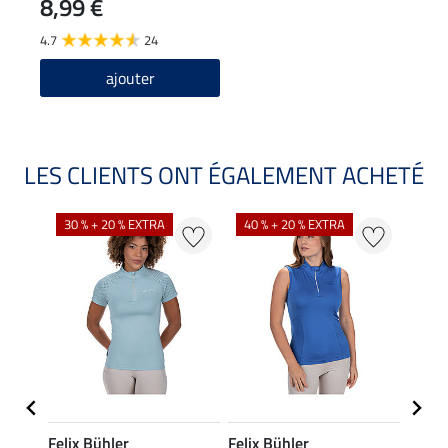
8,99 €
4.7
24
ajouter
LES CLIENTS ONT ÉGALEMENT ACHETÉ
30 % + 20 % EXTRA
40 % + 20 % EXTRA
20 %
Felix Bühler
Felix Bühler
Felix