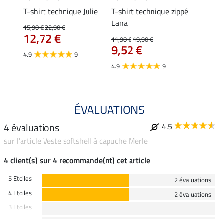
ia
T-shirt technique Julie
T-shirt technique zippé
Polo 
Lana
15,90 €
22,90 €
15,90 
12,72 €
12,
11,90 €
19,90 €
9,52 €
4.9
9
4.7
4.9
9
ÉVALUATIONS
4 évaluations
4.5
sur l'article Veste softshell à capuche Merle
4 client(s) sur 4 recommande(nt) cet article
5 Etoiles
2 évaluations
4 Etoiles
2 évaluations
3 Etoiles