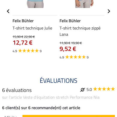
Felix Bühler
Felix Bühler
Felix
line
T-shirt technique Julie
T-shirt technique zippé
Polo 
Lana
15,90 €
22,90 €
15,90 
12,72 €
12,
11,90 €
19,90 €
9,52 €
4.9
9
4.7
4.9
9
ÉVALUATIONS
6 évaluations
5.0
sur l'article Veste d'équitation stretch Performance Nia
6 client(s) sur 6 recommande(nt) cet article