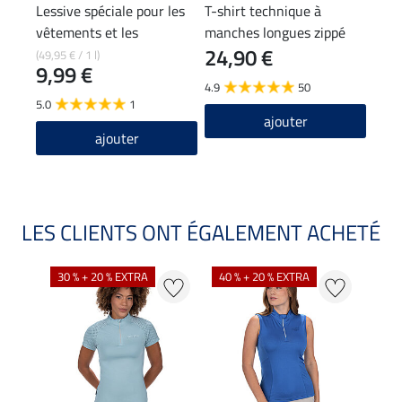
Lessive spéciale pour les
T-shirt technique à
T-sh
vêtements et les
manches longues zippé
Lola
24,90 €
22
pantalons d'équitation
Sofie
(49,95 € / 1 l)
9,99 €
4.9
50
4.7
5.0
1
ajouter
ajouter
LES CLIENTS ONT ÉGALEMENT ACHETÉ
30 % + 20 % EXTRA
40 % + 20 % EXTRA
20 %