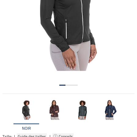
NOIR
Taille: |
Guide des tailles
|
Conseils