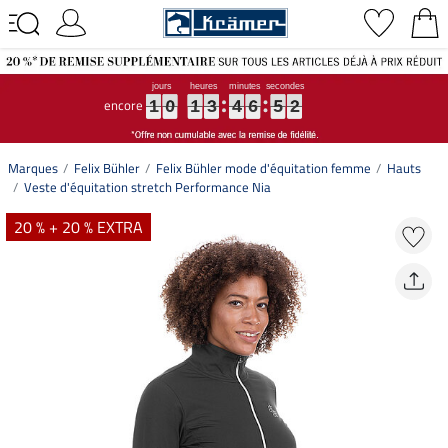
encore
1
1
1
0
0
0
1
1
1
3
3
3
4
4
4
6
6
6
5
5
5
1
2
1
1
0
1
3
4
6
5
2
Marques
Felix Bühler
Felix Bühler mode d'équitation femme
Hauts
Veste d'équitation stretch Performance Nia
20 % + 20 % EXTRA