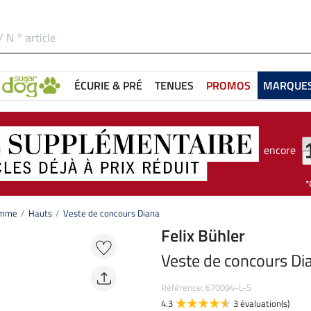
ÉCURIE & PRÉ
TENUES
PROMOS
MARQUE
encore
femme
Hauts
Veste de concours Diana
Felix Bühler
Veste de concours Di
Référence: 670094-L-S
4.3
3 évaluation(s)