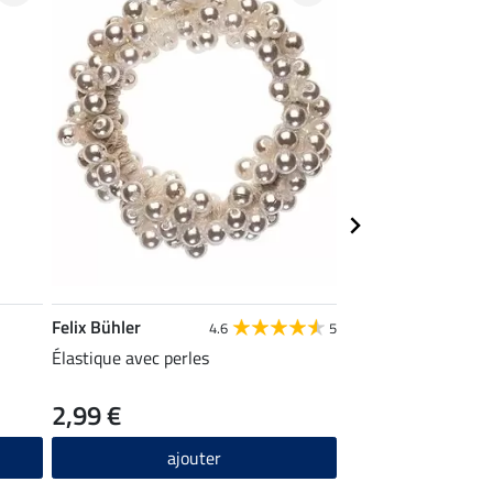
Felix Bühler
Felix Bühler
4.6
5
Élastique avec perles
Legging d'équitation
intégral grip Mari
2,99 €
59,90 €
ajouter
ajou