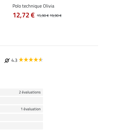
Polo technique Olivia
T-shirt technique Al
12,72 €
12,72 €
15,90 €
19,90 €
15,90 €
19
4.3
2 évaluations
1 évaluation