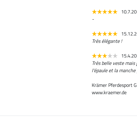
10.7.2
-
15.12.
Très élégante !
15.4.2
Très belle veste mais
l'épaule et la manche
Krämer Pferdesport G
www.kraemer.de