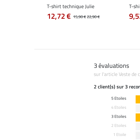
e Aline
T-shirt technique Julie
T-shi
12,72 €
9,5
0 €
19,90 €
15,90 €
22,90 €
3 évaluations
sur l'article Veste de
2 client(s) sur 3 rec
5 Etoiles
4 Etoiles
3 Etoiles
2 Etoiles
1 Etoile