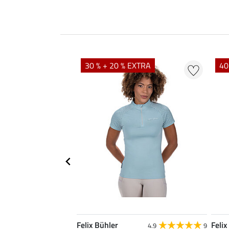
EXTRA
30 % + 20 % EXTRA
40
Felix Bühler
Felix
4.9
9
4.9
9