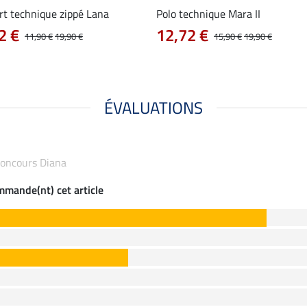
rt technique zippé Lana
Polo technique Mara II
2 €
12,72 €
11,90 €
19,90 €
15,90 €
19,90 €
ÉVALUATIONS
 concours Diana
ommande(nt) cet article