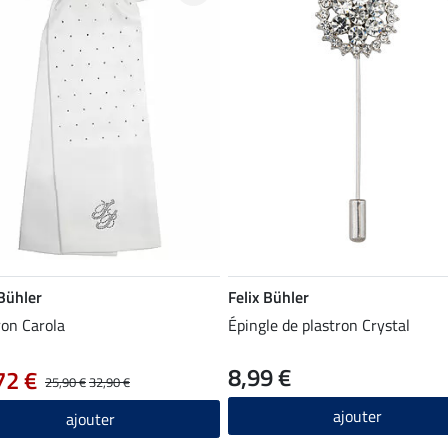
 Bühler
Felix Bühler
ron Carola
Épingle de plastron Crystal
8,99 €
72 €
25,90 €
32,90 €
ajouter
ajouter