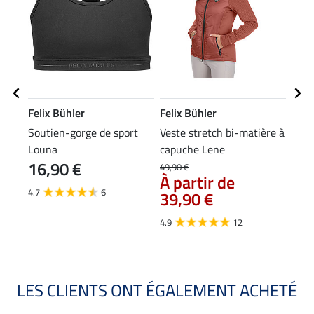
Felix Bühler
Felix Bühler
Feli
Soutien-gorge de sport
Veste stretch bi-matière à
Bras
Louna
capuche Lene
16,90 €
49,90 €
12,90
À partir de
À p
4.7
6
39,90 €
4.8
4.9
12
LES CLIENTS ONT ÉGALEMENT ACHETÉ