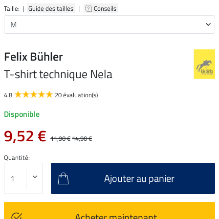
Taille: |
Guide des tailles
|
Conseils
Felix Bühler
T-shirt technique Nela
4.8
20 évaluation(s)
Disponible
9,52 €
11,90 €
14,90 €
Quantité:
Ajouter au panier
Acheter maintenant