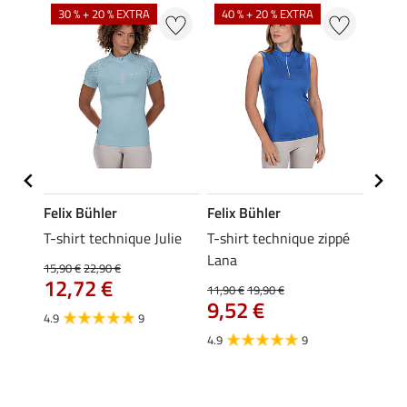
30 % + 20 % EXTRA
40 % + 20 % EXTRA
20 %
Felix Bühler
Felix Bühler
Felix
ia
T-shirt technique Julie
T-shirt technique zippé
Polo 
Lana
15,90 €
22,90 €
15,90 
12,72 €
12,
11,90 €
19,90 €
9,52 €
4.9
9
4.7
4.9
9