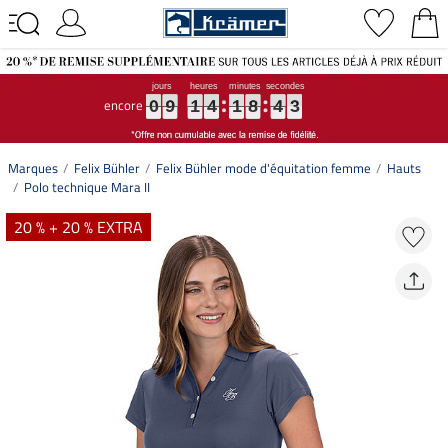
encore
0
0
0
9
9
9
1
1
1
4
4
4
1
1
1
8
8
8
4
4
4
2
2
2
0
9
1
4
1
8
4
2
Marques
Felix Bühler
Felix Bühler mode d'équitation femme
Hauts
Polo technique Mara II
20 % + 20 % EXTRA