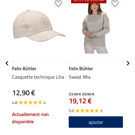
Felix Bühler
Felix Bühler
Feli
Casquette technique Lilia
Sweat Mia
Legg
fond
12,90 €
69
23,90 €
29,90 €
19,12 €
4.8
4
4.8
5.0
3
Actuellement non
disponible
ajouter