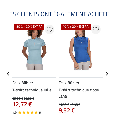
LES CLIENTS ONT ÉGALEMENT ACHETÉ
30 % + 20 % EXTRA
40 % + 20 % EXTRA
20 %
Felix Bühler
Felix Bühler
Felix
line
T-shirt technique Julie
T-shirt technique zippé
Polo 
Lana
15,90 €
22,90 €
15,90 
12,72 €
12,
11,90 €
19,90 €
9,52 €
4.9
9
4.7