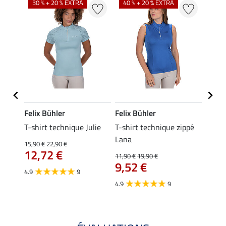
30 % + 20 % EXTRA
40 % + 20 % EXTRA
20 %
Felix Bühler
Felix Bühler
Felix
line
T-shirt technique Julie
T-shirt technique zippé
Polo 
Lana
15,90 €
22,90 €
15,90 
12,72 €
12,
11,90 €
19,90 €
9,52 €
4.9
9
4.7
4.9
9