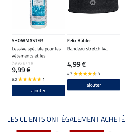
SHOWMASTER
Felix Bühler
Lessive spéciale pour les
Bandeau stretch Iva
vêtements et les
4,99 €
pantalons d'équitation
(49,95 € / 1 l)
9,99 €
4.7
9
5.0
1
ajouter
ajouter
LES CLIENTS ONT ÉGALEMENT ACHETÉ