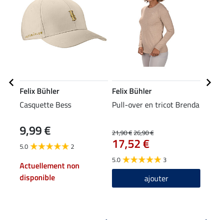
Felix Bühler
Felix Bühler
Feli
Casquette Bess
Pull-over en tricot Brenda
Pant
hybr
9,99 €
59
Aim
21,90 €
26,90 €
17,52 €
5.0
2
4.6
5.0
3
Actuellement non
disponible
ajouter