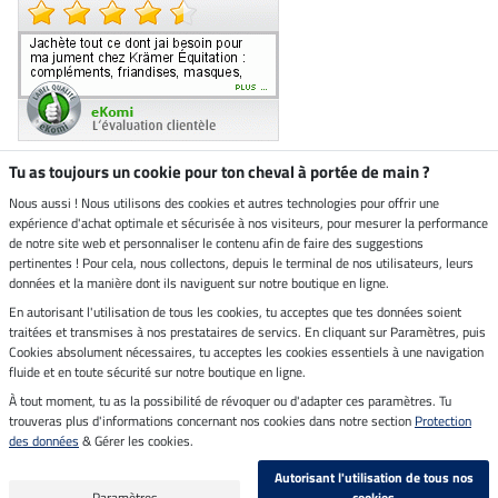
Tu as toujours un cookie pour ton cheval à portée de main ?
Nous aussi ! Nous utilisons des cookies et autres technologies pour offrir une
Boutique climatiquement
expérience d'achat optimale et sécurisée à nos visiteurs, pour mesurer la performance
neutre
de notre site web et personnaliser le contenu afin de faire des suggestions
pertinentes ! Pour cela, nous collectons, depuis le terminal de nos utilisateurs, leurs
Livraison par
données et la manière dont ils naviguent sur notre boutique en ligne.
En autorisant l'utilisation de tous les cookies, tu acceptes que tes données soient
Paiement sécurisé
traitées et transmises à nos prestataires de servics. En cliquant sur Paramètres, puis
Cookies absolument nécessaires, tu acceptes les cookies essentiels à une navigation
fluide et en toute sécurité sur notre boutique en ligne.
À tout moment, tu as la possibilité de révoquer ou d'adapter ces paramètres. Tu
Mentions légales
trouveras plus d'informations concernant nos cookies dans notre section
Protection
des données
& Gérer les cookies.
Dernière actualisation le 10.08.2026 à 06:55
Autorisant l'utilisation de tous nos
Tous les prix s'entendent TVA incluse et
frais de port en sus
Paramètres
cookies