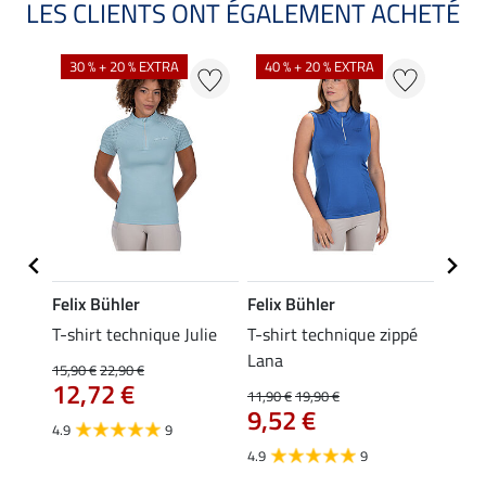
LES CLIENTS ONT ÉGALEMENT ACHETÉ
30 % + 20 % EXTRA
40 % + 20 % EXTRA
20 %
Felix Bühler
Felix Bühler
Felix
ia
T-shirt technique Julie
T-shirt technique zippé
Polo 
Lana
15,90 €
22,90 €
15,90 
12,72 €
12,
11,90 €
19,90 €
9,52 €
4.9
9
4.7
4.9
9