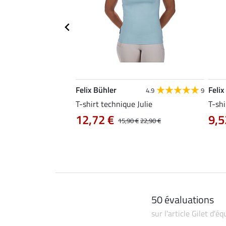
Felix Bühler
Felix
4.9
9
4.9
9
e Aline
T-shirt technique Julie
T-shi
12,72 €
9,5
0 €
19,90 €
15,90 €
22,90 €
50 évaluations
sur l'article Gilet d'é