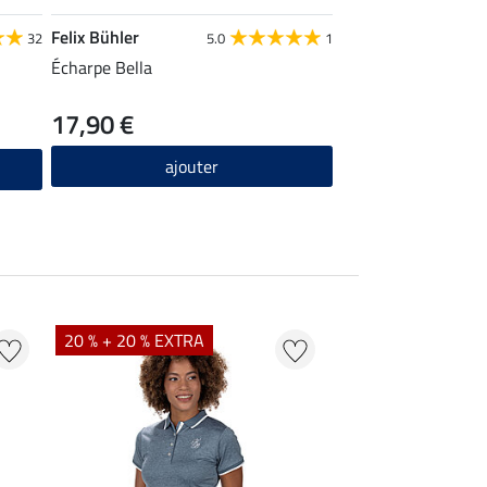
Felix Bühler
32
5.0
1
Écharpe Bella
17,90 €
ajouter
20 % + 20 % EXTRA
20 % + 20 % EXTR