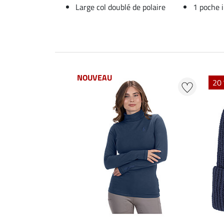
Large col doublé de polaire
1 poche i
NOUVEAU
20 