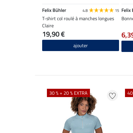
Felix Bühler
Felix
4.8
15
T-shirt col roulé à manches longues
Bonn
Claire
19,90 €
6,3
ajouter
EXTRA
30 % + 20 % EXTRA
40