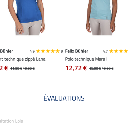
 Bühler
Felix Bühler
4.9
9
4.7
rt technique zippé Lana
Polo technique Mara II
2 €
12,72 €
11,90 €
19,90 €
15,90 €
19,90 €
ÉVALUATIONS
quitation Lola