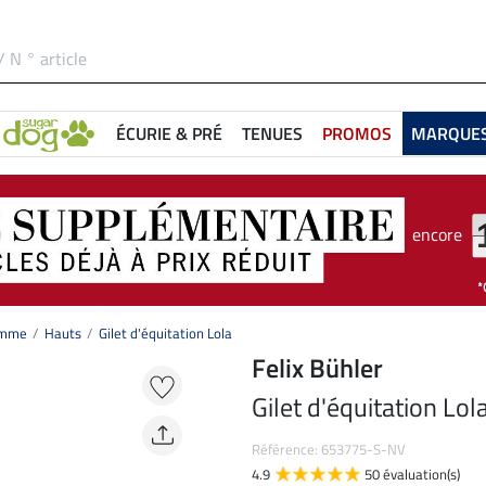
ÉCURIE & PRÉ
TENUES
PROMOS
MARQUE
encore
femme
Hauts
Gilet d'équitation Lola
Felix Bühler
Gilet d'équitation Lol
Référence: 653775-S-NV
4.9
50 évaluation(s)