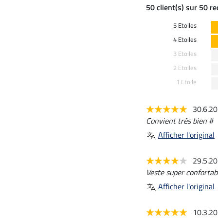
50 client(s) sur 50 r
5 Etoiles
4 Etoiles
3 Etoiles
2 Etoiles
1 Etoile
30.6.2
Convient très bien #
Afficher l'original
29.5.2
Veste super confortab
Afficher l'original
10.3.2