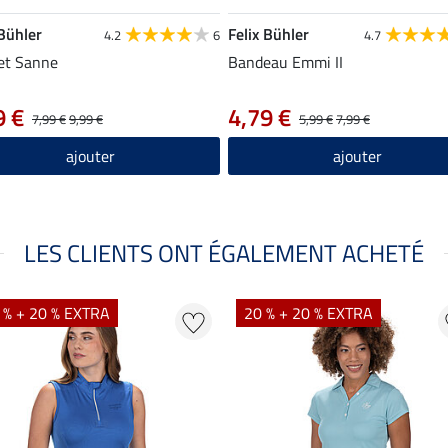
 Bühler
Felix Bühler
4.2
6
4.7
et Sanne
Bandeau Emmi II
9 €
4,79 €
7,99 €
9,99 €
5,99 €
7,99 €
ajouter
ajouter
LES CLIENTS ONT ÉGALEMENT ACHETÉ
 % + 20 % EXTRA
20 % + 20 % EXTRA