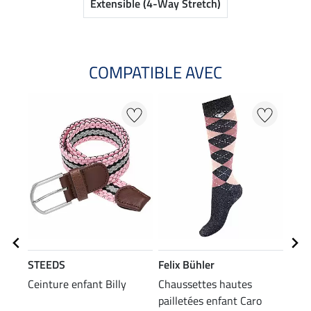
Extensible (4-Way Stretch)
COMPATIBLE AVEC
37
STEEDS
Felix Bühler
STE
Ceinture enfant Billy
Chaussettes hautes
Écha
pailletées enfant Caro
Rai