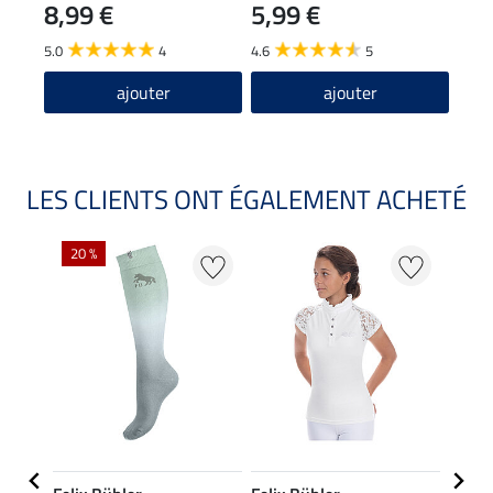
8,99 €
5,99 €
15,90
9,9
5.0
4
4.6
5
ajouter
ajouter
LES CLIENTS ONT ÉGALEMENT ACHETÉ
NO
20 %