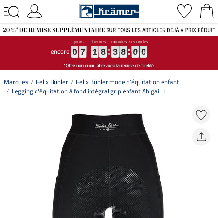
encore
0
0
0
7
7
7
1
1
1
8
8
8
3
3
3
7
8
5
0
9
0
0
7
1
8
3
7
5
9
8
0
0
Marques
Felix Bühler
Felix Bühler mode d'équitation enfant
Legging d'équitation à fond intégral grip enfant Abigail II