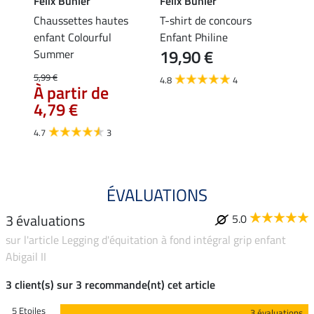
Felix Bühler
Felix Bühler
Felix
n
Chaussettes hautes
T-shirt de concours
Chaus
enfant Colourful
Enfant Philine
enfant
19,90 €
5,9
 II
Summer
5,99 €
4.8
4
5.0
À partir de
4,79 €
4.7
3
ÉVALUATIONS
3 évaluations
5.0
sur l'article Legging d'équitation à fond intégral grip enfant
Abigail II
3 client(s) sur 3 recommande(nt) cet article
5 Etoiles
3 évaluations