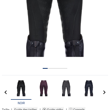
NOIR
Taille: |
Guide des tailles
|
Guide vidéo
|
Conseils