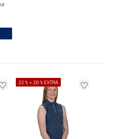
nd
22 % + 20 % EXTRA
20 %