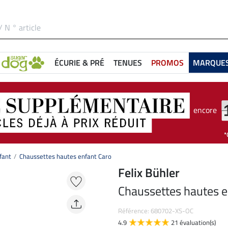
ÉCURIE & PRÉ
TENUES
PROMOS
MARQUE
encore
fant
Chaussettes hautes enfant Caro
Felix Bühler
Chaussettes hautes e
Référence: 680702-XS-OC
4.9
21 évaluation(s)