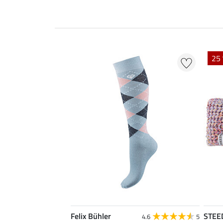
25
Felix Bühler
STEE
4.6
5