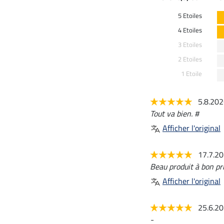
5 Etoiles
4 Etoiles
3 Etoiles
2 Etoiles
1 Etoile
5.8.20
Tout va bien. #
Afficher l'original
17.7.2
Beau produit à bon pri
Afficher l'original
25.6.2
-