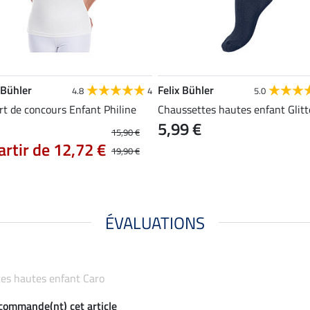
 Bühler
Felix Bühler
4.8
4
5.0
rt de concours Enfant Philine
Chaussettes hautes enfant Glitt
5,99 €
15,90 €
artir de 12,72 €
19,90 €
ÉVALUATIONS
ttes hautes enfant Caro
ecommande(nt) cet article