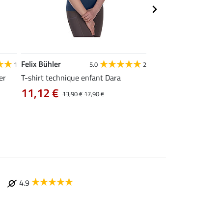
Felix Bühler
Felix Bühler
1
5.0
2
er
T-shirt technique enfant Dara
Casquette d'été enf
11,12 €
À partir de 9,
13,90 €
17,90 €
4.9