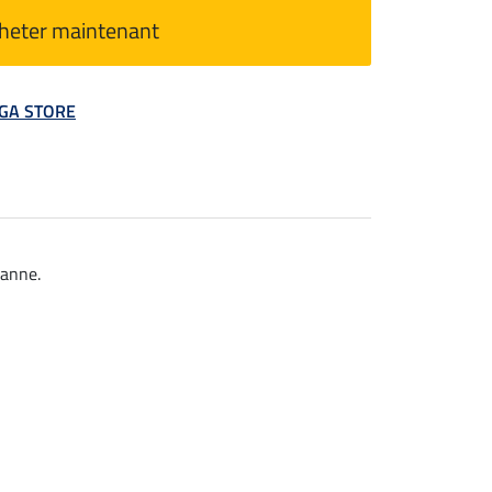
heter maintenant
MEGA STORE
hanne.