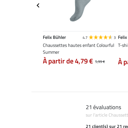
Felix Bühler
Felix
5.0
1
4.7
3
 enfant Danna
Chaussettes hautes enfant Colourful
T-shi
Summer
 9,49 €
11,90 €
À partir de 4,79 €
À p
5,99 €
21 évaluations
sur l'article Chausse
21 client(s) sur 21 r