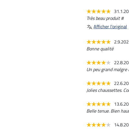
31.1.2
Très beau produit #
Afficher l'original
2.9.20
Bonne qualité
22.8.2
Un peu grand malgre la
22.6.2
Jolies chaussettes. C
13.6.2
Belle tenue. Bien haut
14.8.2