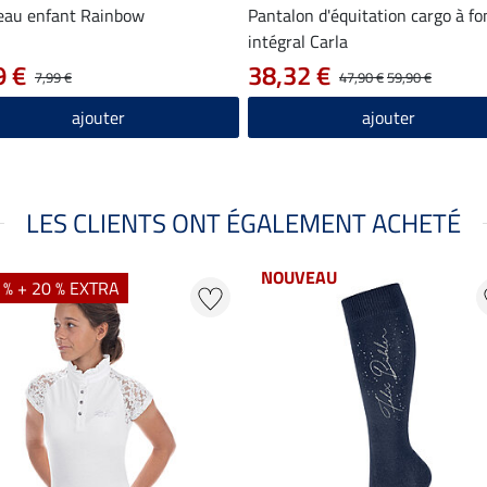
eau enfant Rainbow
Pantalon d'équitation cargo à fo
intégral Carla
9 €
38,32 €
7,99 €
47,90 €
59,90 €
ajouter
ajouter
LES CLIENTS ONT ÉGALEMENT ACHETÉ
NOUVEAU
 % + 20 % EXTRA