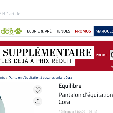
ÉCURIE & PRÉ
TENUES
PROMOS
MARQUE
encore
ants
Pantalon d'équitation à basanes enfant Cora
Equilibre
Pantalon d'équitatio
Cora
Référence: 810402-176-IM