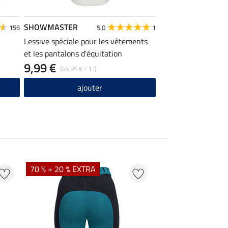
SHOWMASTER
STEEDS
156
5.0
1
Lessive spéciale pour les vêtements
Polo enfant Susa
et les pantalons d'équitation
9,99 €
14,32 €
(49,95 € / 1 l)
17,90 €
2
ajouter
ajou
70 % + 20 % EXTRA
20 %