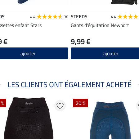
DS
STEEDS
4.4
38
4.4
settes enfant Stars
Gants d'équitation Newport
9 €
9,99 €
ajouter
ajouter
LES CLIENTS ONT ÉGALEMENT ACHETÉ
 %
20 %