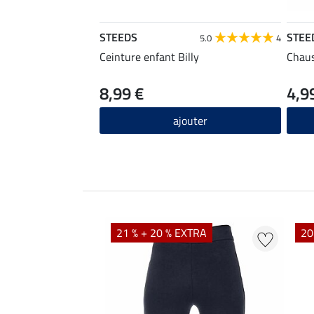
STEEDS
STEE
5.0
4
Ceinture enfant Billy
Chaus
8,99 €
4,9
ajouter
21 % + 20 % EXTRA
20