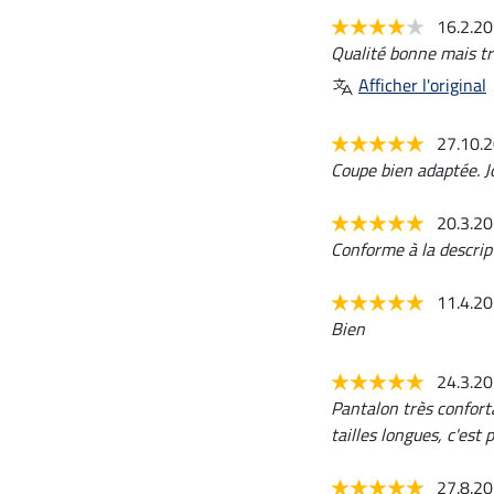
16.2.2
Qualité bonne mais tr
Afficher l'original
27.10.
Coupe bien adaptée. Jo
20.3.2
Conforme à la descrip
11.4.2
Bien
24.3.2
Pantalon très confort
tailles longues, c'est p
27.8.2