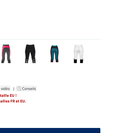
 vidéo
|
Conseils
aille EU !
tailles FR et EU.