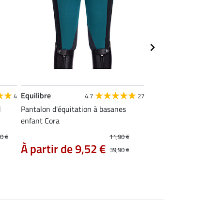
Equilibre
Equilibre
4
4.7
27
4
d
Pantalon d'équitation à basanes
Legging d'équitation 
enfant Cora
grip enfant Aurelie
À partir de 39
0 €
11,90 €
À partir de 9,52 €
39,90 €