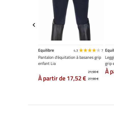
Equilibre
Equil
4.1
11
4.3
7
tion à fond intégral
Pantalon d'équitation à basanes grip
Leggi
lie
enfant Lia
grip 
 39,90 €
À p
49,90 €
21,90 €
À partir de 17,52 €
27,90 €