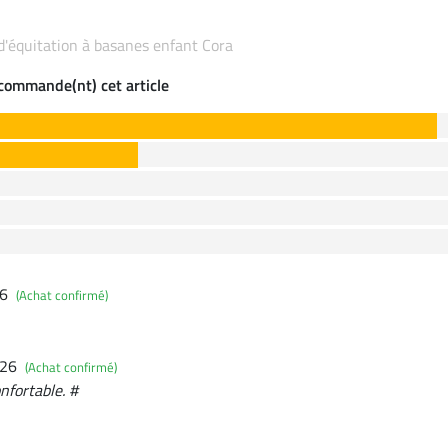
 d'équitation à basanes enfant Cora
ecommande(nt) cet article
26
(Achat confirmé)
026
(Achat confirmé)
onfortable. #