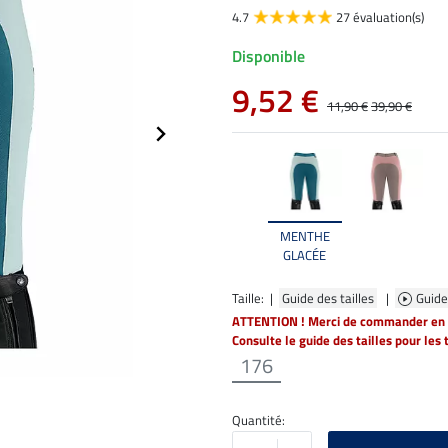
4.7
27 évaluation(s)
Disponible
9,52 €
11,90 €
39,90 €
MENTHE
GLACÉE
Taille: |
Guide des tailles
|
Guide
ATTENTION ! Merci de commander en t
Consulte le guide des tailles pour les 
176
Quantité: