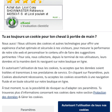
Tu as toujours un cookie pour ton cheval à portée de main ?
Nous aussi ! Nous utilisons des cookies et autres technologies pour offrir une
Boutique climatiquement
expérience d'achat optimale et sécurisée à nos visiteurs, pour mesurer la performance
neutre
de notre site web et personnaliser le contenu afin de faire des suggestions
pertinentes ! Pour cela, nous collectons, depuis le terminal de nos utilisateurs, leurs
Livraison par
données et la manière dont ils naviguent sur notre boutique en ligne.
En autorisant l'utilisation de tous les cookies, tu acceptes que tes données soient
Paiement sécurisé
traitées et transmises à nos prestataires de servics. En cliquant sur Paramètres, puis
Cookies absolument nécessaires, tu acceptes les cookies essentiels à une navigation
fluide et en toute sécurité sur notre boutique en ligne.
À tout moment, tu as la possibilité de révoquer ou d'adapter ces paramètres. Tu
Mentions légales
trouveras plus d'informations concernant nos cookies dans notre section
Protection
des données
& Gérer les cookies.
Dernière actualisation le 09.08.2026 à 14:26
Autorisant l'utilisation de tous nos
Tous les prix s'entendent TVA incluse et
frais de port en sus
Paramètres
cookies