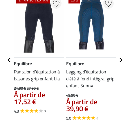
Equilibre
Equilibre
Equil
n à
Pantalon d'équitation à
Legging d'équitation
Leggi
enfant
basanes grip enfant Lia
d'été à fond intégral grip
fond i
enfant Sunny
Jona
21,90 €
27,90 €
À partir de
49,90 €
39,90 
17,52 €
À partir de
À pa
39,90 €
31,
4.3
7
5.0
4
4.9