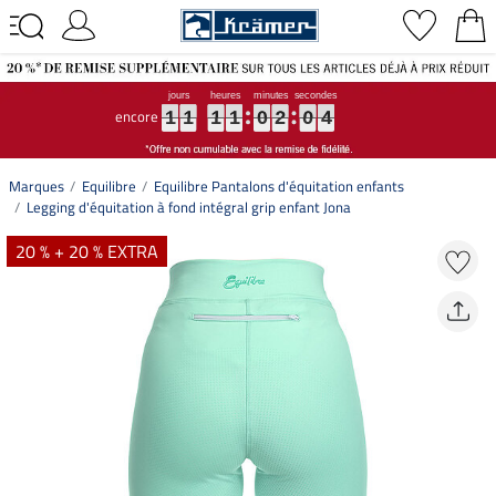
encore
1
1
1
1
1
1
1
1
1
1
1
1
0
0
0
2
2
2
0
0
0
3
4
3
1
1
1
1
0
2
0
4
Marques
Equilibre
Equilibre Pantalons d'équitation enfants
Legging d'équitation à fond intégral grip enfant Jona
20 % + 20 % EXTRA