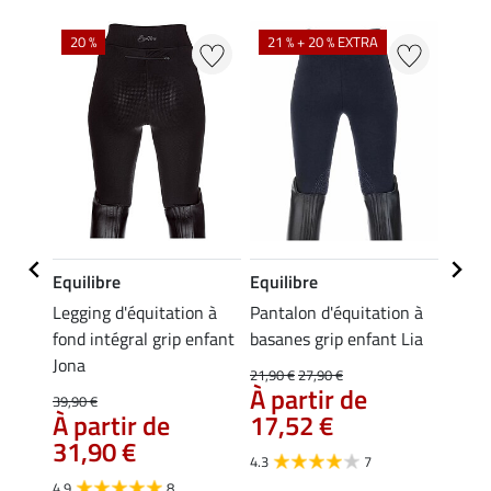
20 %
21 % + 20 % EXTRA
20 %
Equilibre
Equilibre
Equil
n à
Legging d'équitation à
Pantalon d'équitation à
Leggi
enfant
fond intégral grip enfant
basanes grip enfant Lia
d'été 
Jona
enfan
21,90 €
27,90 €
À partir de
39,90 €
49,90 
À partir de
17,52 €
À pa
31,90 €
39,
4.3
7
4.9
8
5.0