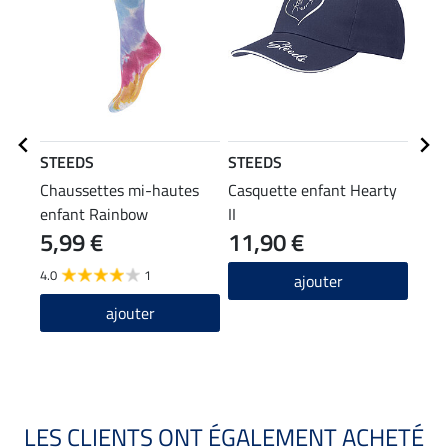
STEEDS
STEEDS
STE
Chaussettes mi-hautes
Casquette enfant Hearty
Crop
enfant Rainbow
II
5,99 €
11,90 €
13
4.0
1
2.0
ajouter
ajouter
LES CLIENTS ONT ÉGALEMENT ACHETÉ