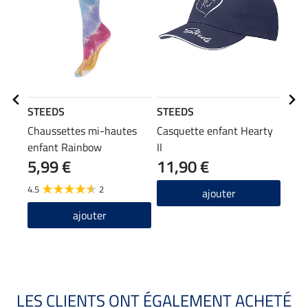
STEEDS
STEEDS
STE
Chaussettes mi-hautes
Casquette enfant Hearty
Band
enfant Rainbow
II
5,99 €
11,90 €
4,79 
3,8
4.5
2
ajouter
ajouter
LES CLIENTS ONT ÉGALEMENT ACHETÉ