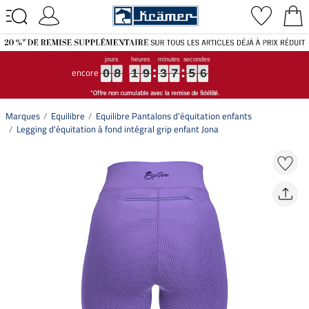
encore
0
0
0
8
8
8
1
1
1
9
9
9
3
3
3
7
7
7
5
5
5
5
6
5
0
8
1
9
3
7
5
6
Marques
Equilibre
Equilibre Pantalons d'équitation enfants
Legging d'équitation à fond intégral grip enfant Jona