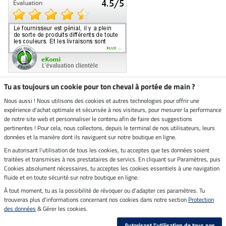
Tu as toujours un cookie pour ton cheval à portée de main ?
Nous aussi ! Nous utilisons des cookies et autres technologies pour offrir une
Boutique climatiquement
expérience d'achat optimale et sécurisée à nos visiteurs, pour mesurer la performance
neutre
de notre site web et personnaliser le contenu afin de faire des suggestions
pertinentes ! Pour cela, nous collectons, depuis le terminal de nos utilisateurs, leurs
Livraison par
données et la manière dont ils naviguent sur notre boutique en ligne.
En autorisant l'utilisation de tous les cookies, tu acceptes que tes données soient
Paiement sécurisé
traitées et transmises à nos prestataires de servics. En cliquant sur Paramètres, puis
Cookies absolument nécessaires, tu acceptes les cookies essentiels à une navigation
fluide et en toute sécurité sur notre boutique en ligne.
À tout moment, tu as la possibilité de révoquer ou d'adapter ces paramètres. Tu
Mentions légales
trouveras plus d'informations concernant nos cookies dans notre section
Protection
des données
& Gérer les cookies.
Dernière actualisation le 09.08.2026 à 03:09
Autorisant l'utilisation de tous nos