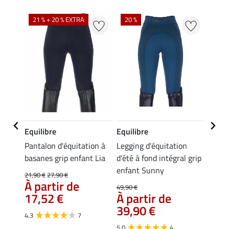
21 % + 20 % EXTRA
20 %
20 %
Equilibre
Equilibre
Equil
n à
Pantalon d'équitation à
Legging d'équitation
Leggi
enfant
basanes grip enfant Lia
d'été à fond intégral grip
fond i
enfant Sunny
Jona
21,90 €
27,90 €
À partir de
49,90 €
39,90 
17,52 €
À partir de
À pa
39,90 €
31,
4.3
7
5.0
4
4.9