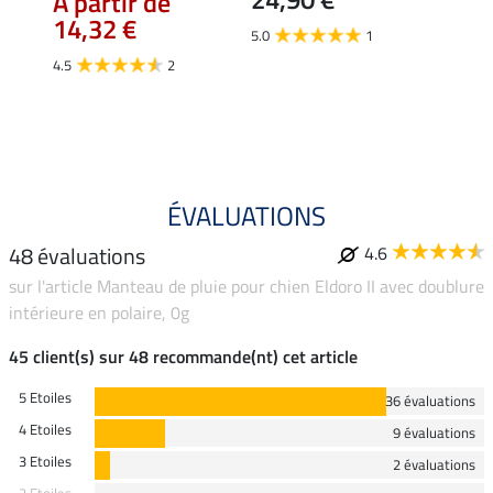
À partir de
24,90 
14,32 €
À pa
5.0
1
19,
4.5
2
4.2
ÉVALUATIONS
48 évaluations
4.6
sur l'article Manteau de pluie pour chien Eldoro II avec doublure
intérieure en polaire, 0g
45 client(s) sur 48 recommande(nt) cet article
5 Etoiles
36 évaluations
4 Etoiles
9 évaluations
3 Etoiles
2 évaluations