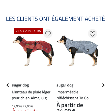
LES CLIENTS ONT ÉGALEMENT ACHETÉ
NO
21 % + 20 % EXTRA
sugar dog
sugar dog
sugar
our
Manteau de pluie léger
Imperméable
Mant
pour chien Alma, 0 g
réfléchissant To Go
pour 
À partir de
e en
Island
17,90 €
22,90 €
24,90 €