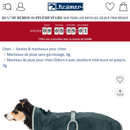
encore
0
0
0
9
9
9
0
0
0
5
5
5
2
2
2
5
5
5
0
0
0
0
0
0
0
9
0
5
2
5
0
0
Chien
Vestes & manteaux pour chien
Manteaux de pluie sans garnissage, 0g
Manteau de pluie pour chien Eldoro II avec doublure intérieure en polaire,
0g