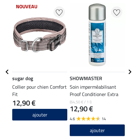
NOUVEAU
sugar dog
SHOWMASTER
SHO
Collier pour chien Comfort
Soin imperméabilisant
Spra
Fit
Proof Conditioner Extra
Extr
12,90 €
(64,50 € / 1 l)
(59,60
12,90 €
14
ajouter
4.6
14
4.4
ajouter