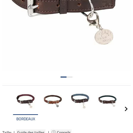
BORDEAUX
Taille: |
Guide des tailles
|
Conseils