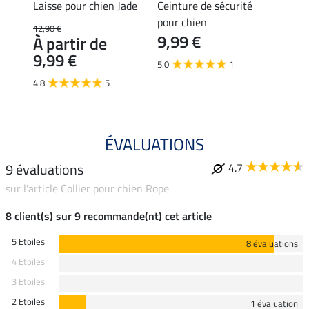
te
Laisse pour chien Jade
Ceinture de sécurité
Colli
pour chien
12,90 €
4,99 €
9,99 €
À partir de
À pa
9,99 €
3,9
5.0
1
4.8
5
4.5
ÉVALUATIONS
9 évaluations
4.7
sur l'article Collier pour chien Rope
8 client(s) sur 9 recommande(nt) cet article
5 Etoiles
8 évaluations
4 Etoiles
3 Etoiles
2 Etoiles
1 évaluation