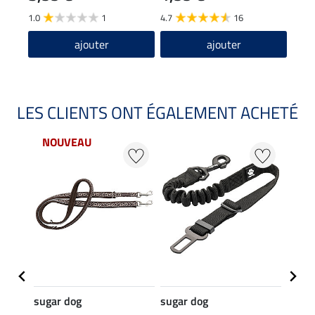
1.0
1
4.7
16
ajouter
ajouter
LES CLIENTS ONT ÉGALEMENT ACHETÉ
NOUVEAU
NO
sugar dog
sugar dog
sugar