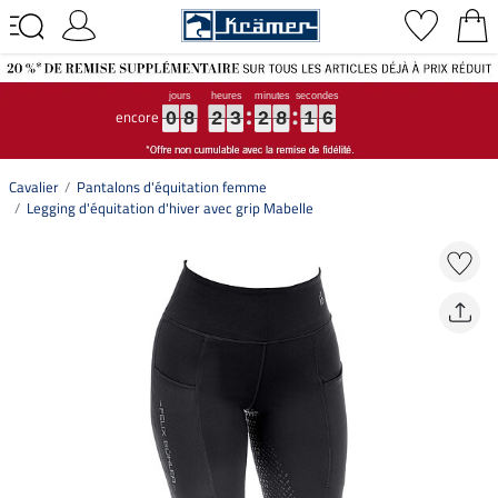
encore
0
0
0
8
8
8
2
2
2
3
3
3
2
2
2
8
8
8
1
1
1
5
6
0
8
2
3
2
8
1
5
6
Cavalier
Pantalons d'équitation femme
Legging d'équitation d'hiver avec grip Mabelle