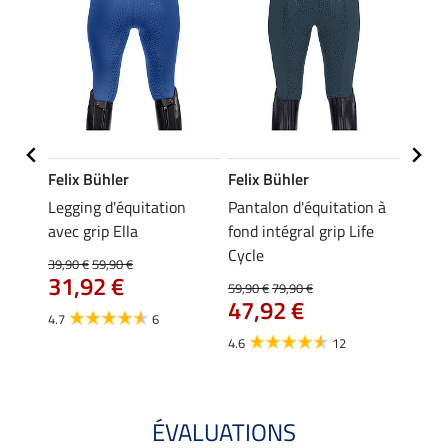
Felix Bühler
Felix Bühler
Felix
ion
Legging d'équitation
Pantalon d'équitation à
Leggi
 à
avec grip Ella
fond intégral grip Life
fond 
Tabea
Cycle
39,90 €
59,90 €
59,90 
31,92 €
À pa
59,90 €
79,90 €
47,92 €
47,
4.7
6
4.6
12
4.6
ÉVALUATIONS