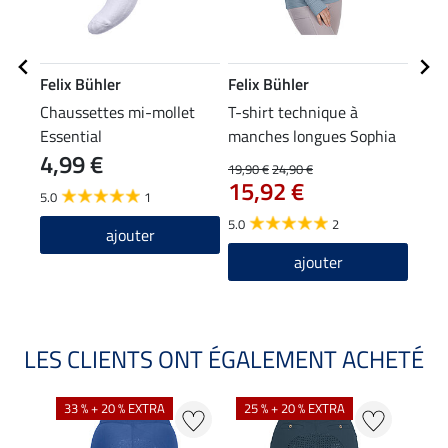
Felix Bühler
Felix Bühler
Feli
Chaussettes mi-mollet
T-shirt technique à
Chau
Essential
manches longues Sophia
d'hiv
4,99 €
19,90 €
24,90 €
5,99 
15,92 €
4,7
5.0
1
5.0
2
4.8
ajouter
ajouter
LES CLIENTS ONT ÉGALEMENT ACHETÉ
33 % + 20 % EXTRA
25 % + 20 % EXTRA
20 %