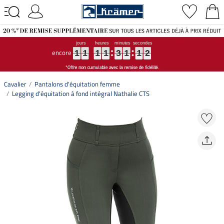
encore
1
1
1
1
1
1
1
1
1
1
1
1
3
3
3
1
1
1
1
1
1
1
2
1
1
1
1
1
3
1
1
2
Cavalier
Pantalons d'équitation femme
Legging d'équitation à fond intégral Nathalie CTS