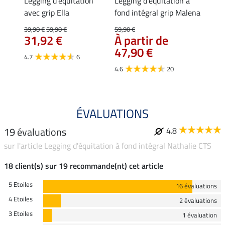
ion
Legging d'équitation
Legging d'équitation à
Leggi
 à
avec grip Ella
fond intégral grip Malena
d'été 
Tabea
Aman
39,90 €
59,90 €
59,90 €
44,
31,92 €
À partir de
47,90 €
4.8
4.7
6
4.6
20
ÉVALUATIONS
19 évaluations
4.8
sur l'article Legging d'équitation à fond intégral Nathalie CTS
18 client(s) sur 19 recommande(nt) cet article
5 Etoiles
16 évaluations
4 Etoiles
2 évaluations
3 Etoiles
1 évaluation