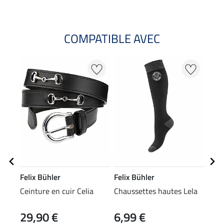
COMPATIBLE AVEC
Felix Bühler
Felix Bühler
Feli
Ceinture en cuir Celia
Chaussettes hautes Lela
T-sh
Lola
29,90 €
6,99 €
22