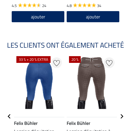
4.5
24
4.8
34
4.7
ajouter
ajouter
LES CLIENTS ONT ÉGALEMENT ACHETÉ
33 % + 20 % EXTRA
20 %
Felix Bühler
Felix Bühler
Equil