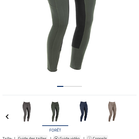
FORÊT
Taille: |
Guide des tailles
|
Guide vidéo
|
Conseils