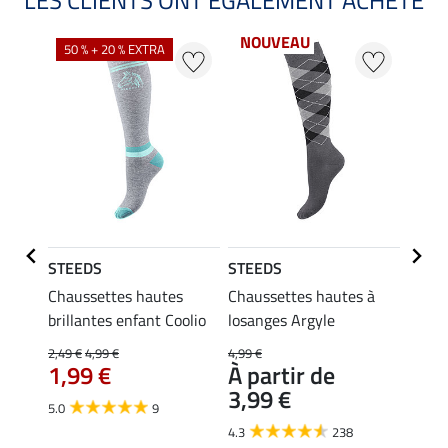
NOUVEAU
50 % + 20 % EXTRA
20 %
STEEDS
STEEDS
Felix
Chaussettes hautes
Chaussettes hautes à
Chaus
brillantes enfant Coolio
losanges Argyle
enfan
Summ
2,49 €
4,99 €
4,99 €
1,99 €
À partir de
5,99 €
3,99 €
À pa
5.0
9
4,7
4.3
238