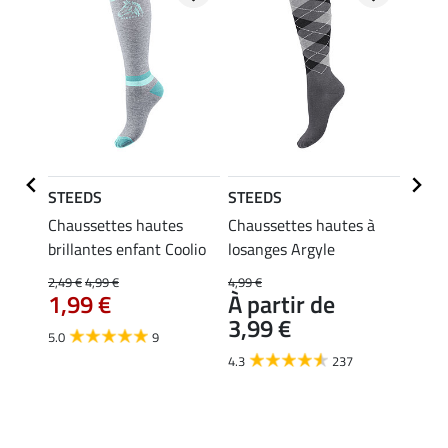
STEEDS
STEEDS
Felix
Chaussettes hautes
Chaussettes hautes à
Chaus
brillantes enfant Coolio
losanges Argyle
enfan
Summ
2,49 €
4,99 €
4,99 €
1,99 €
À partir de
5,99 €
3,99 €
À pa
5.0
9
4,7
4.3
237
4.7