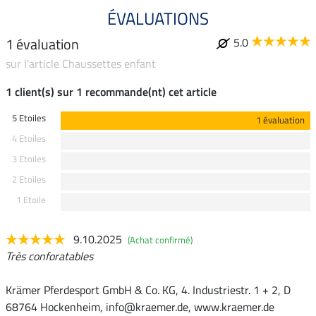
ÉVALUATIONS
1 évaluation
5.0
sur l'article Chaussettes enfant
1 client(s) sur 1 recommande(nt) cet article
5 Etoiles
1 évaluation
4 Etoiles
3 Etoiles
2 Etoiles
1 Etoile
9.10.2025
(Achat confirmé)
Très conforatables
Krämer Pferdesport GmbH & Co. KG, 4. Industriestr. 1 + 2, D
68764 Hockenheim, info@kraemer.de, www.kraemer.de