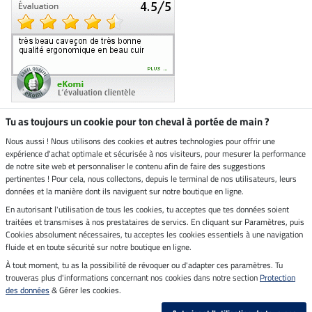
Tu as toujours un cookie pour ton cheval à portée de main ?
Nous aussi ! Nous utilisons des cookies et autres technologies pour offrir une
Boutique climatiquement
expérience d'achat optimale et sécurisée à nos visiteurs, pour mesurer la performance
neutre
de notre site web et personnaliser le contenu afin de faire des suggestions
pertinentes ! Pour cela, nous collectons, depuis le terminal de nos utilisateurs, leurs
Livraison par
données et la manière dont ils naviguent sur notre boutique en ligne.
En autorisant l'utilisation de tous les cookies, tu acceptes que tes données soient
Paiement sécurisé
traitées et transmises à nos prestataires de servics. En cliquant sur Paramètres, puis
Cookies absolument nécessaires, tu acceptes les cookies essentiels à une navigation
fluide et en toute sécurité sur notre boutique en ligne.
À tout moment, tu as la possibilité de révoquer ou d'adapter ces paramètres. Tu
Mentions légales
trouveras plus d'informations concernant nos cookies dans notre section
Protection
des données
& Gérer les cookies.
Dernière actualisation le 06.08.2026 à 14:39