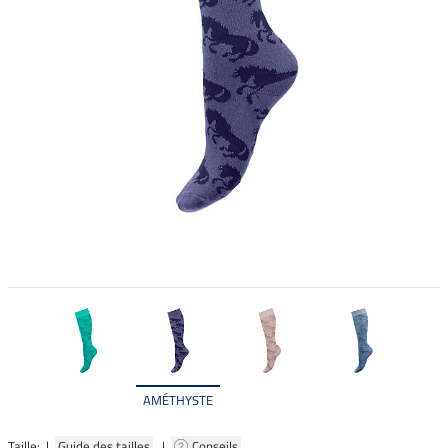
AMÉTHYSTE
Taille: |
Guide des tailles
|
Conseils