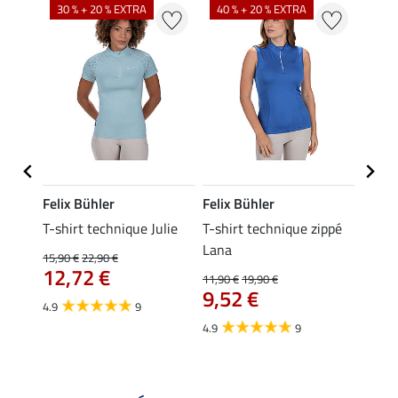
30 % + 20 % EXTRA
40 % + 20 % EXTRA
20 %
Felix Bühler
Felix Bühler
Felix
essa
T-shirt technique Julie
T-shirt technique zippé
Polo 
Lana
15,90 €
22,90 €
15,90 
12,72 €
12,
11,90 €
19,90 €
9,52 €
4.9
9
4.7
4.9
9