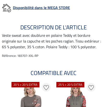
Disponibilité dans le MEGA STORE
DESCRIPTION DE L'ARTICLE
Veste sweat avec doublure en polaire Teddy et bordure
originale sur la capuche et les poches raglan. Tissu extérieur :
65 % polyester, 35 % coton. Polaire Teddy : 100 % polyester.
Référence: 183707-XXL-RP
COMPATIBLE AVEC
20 % + 20 % EXTRA
25 % + 20 % EXTRA
21