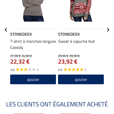
STONEDEEK
STONEDEEK
STO
T-shirt à manches longues
Sweat à capuche Ikat
Vest
Cassidy
27,90 €
34,90 €
29,90 €
39,90 €
54,90
22,32 €
23,92 €
43
3.0
1
5.0
1
4.9
ajouter
ajouter
LES CLIENTS ONT ÉGALEMENT ACHETÉ