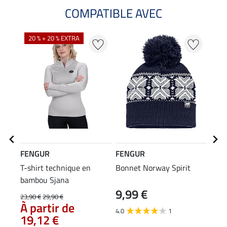
COMPATIBLE AVEC
20 % + 20 % EXTRA
FENGUR
FENGUR
FEN
T-shirt technique en
Bonnet Norway Spirit
Comb
bambou Sjana
Elgu
9,99 €
19
23,90 €
29,90 €
À partir de
4.0
1
19,12 €