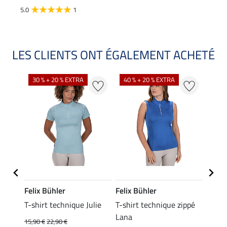
5.0
1
LES CLIENTS ONT ÉGALEMENT ACHETÉ
30 % + 20 % EXTRA
40 % + 20 % EXTRA
20 %
Felix Bühler
Felix Bühler
Felix
essa
T-shirt technique Julie
T-shirt technique zippé
Polo 
Lana
15,90 €
22,90 €
15,90 