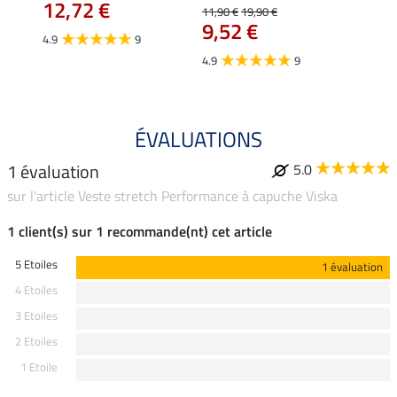
12,72 €
12,
11,90 €
19,90 €
9,52 €
4.9
9
4.7
4.9
9
ÉVALUATIONS
1 évaluation
5.0
sur l'article Veste stretch Performance à capuche Viska
1 client(s) sur 1 recommande(nt) cet article
5 Etoiles
1 évaluation
4 Etoiles
3 Etoiles
2 Etoiles
1 Etoile