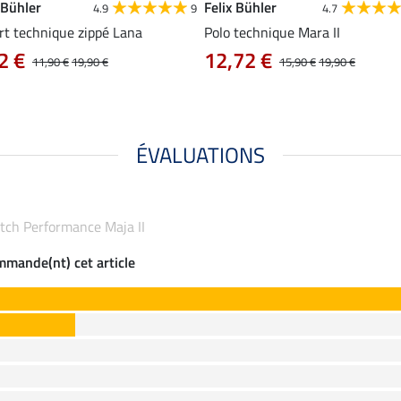
 Bühler
Felix Bühler
4.9
9
4.7
rt technique zippé Lana
Polo technique Mara II
2 €
12,72 €
11,90 €
19,90 €
15,90 €
19,90 €
ÉVALUATIONS
retch Performance Maja II
ommande(nt) cet article