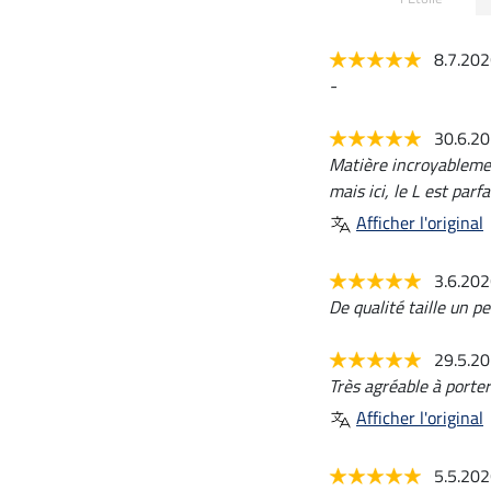
8.7.20
-
30.6.2
Matière incroyablemen
mais ici, le L est parfa
Afficher l'original
3.6.20
De qualité taille un p
29.5.2
Très agréable à porter
Afficher l'original
5.5.20