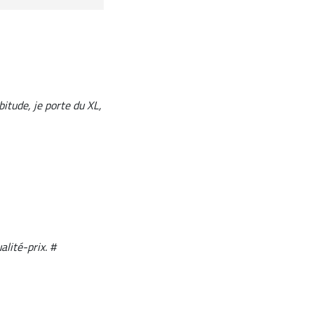
itude, je porte du XL,
lité-prix. #