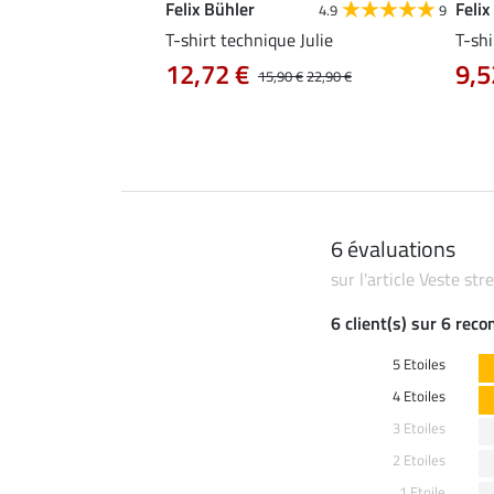
Felix Bühler
Felix
4.8
25
4.9
9
e Tessa
T-shirt technique Julie
T-shi
12,72 €
9,5
14,90 €
15,90 €
22,90 €
6 évaluations
sur l'article Veste st
6 client(s) sur 6 rec
5 Etoiles
4 Etoiles
3 Etoiles
2 Etoiles
1 Etoile