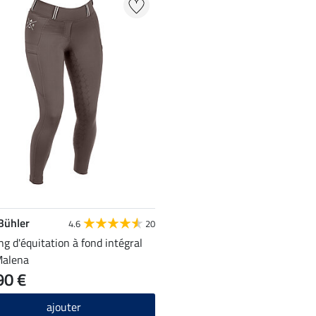
 Bühler
4.6
20
ng d'équitation à fond intégral
Malena
90 €
ajouter