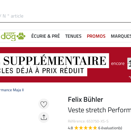
ÉCURIE & PRÉ
TENUES
PROMOS
MARQUE
encore
rmance Maja II
Felix Bühler
Veste stretch Perform
Référence: 653750-XS-S
4.8
6 évaluation(s)