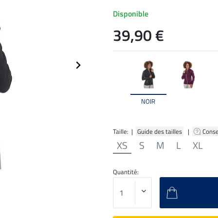
Disponible
39,90 €
NOIR
Taille: |
Guide des tailles
|
Conse
XS
S
M
L
XL
Quantité: