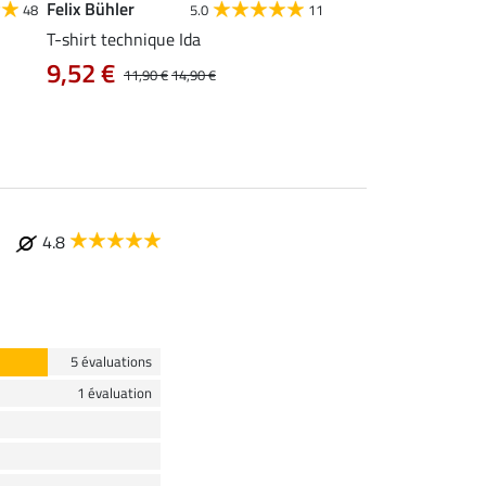
Felix Bühler
STONEDEEK
48
5.0
11
4
T-shirt technique Ida
Débardeur femme Te
9,52 €
9,52 €
11,90 €
14,90 €
11,90 €
14,9
4.8
5 évaluations
1 évaluation