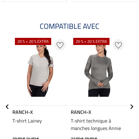
COMPATIBLE AVEC
NO
20 % + 20 % EXTRA
20 % + 20 % EXTRA
RANCH-X
RANCH-X
RAN
T-shirt Lainey
T-shirt technique à
Casq
manches longues Annie
14
19,90 €
24,90 €
23,90 €
29,90 €