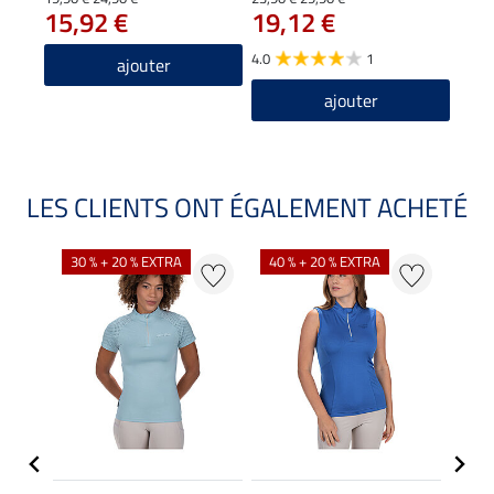
15,92 €
19,12 €
4.0
1
ajouter
ajouter
LES CLIENTS ONT ÉGALEMENT ACHETÉ
30 % + 20 % EXTRA
40 % + 20 % EXTRA
20 %