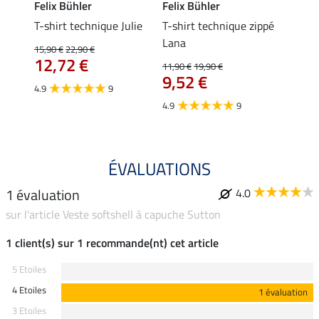
Felix Bühler
Felix Bühler
Felix
essa
T-shirt technique Julie
T-shirt technique zippé
Polo 
Lana
15,90 €
22,90 €
15,90 
12,72 €
12,
11,90 €
19,90 €
9,52 €
4.9
9
4.7
4.9
9
ÉVALUATIONS
1 évaluation
4.0
sur l'article Veste softshell à capuche Sutton
1 client(s) sur 1 recommande(nt) cet article
5 Etoiles
4 Etoiles
1 évaluation
3 Etoiles