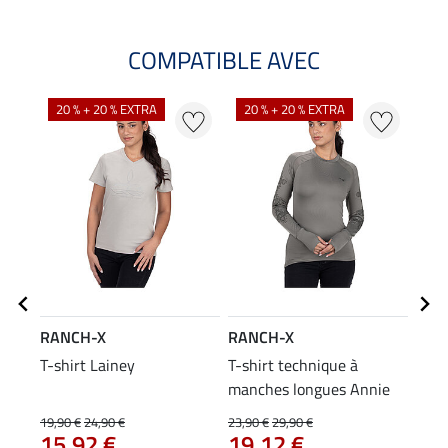
COMPATIBLE AVEC
NO
20 % + 20 % EXTRA
20 % + 20 % EXTRA
RANCH-X
RANCH-X
RAN
T-shirt Lainey
T-shirt technique à
Casq
manches longues Annie
14
19,90 €
24,90 €
23,90 €
29,90 €
15,92 €
19,12 €