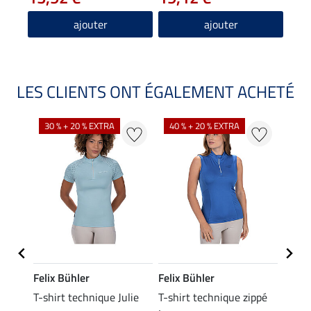
ajouter
ajouter
LES CLIENTS ONT ÉGALEMENT ACHETÉ
30 % + 20 % EXTRA
40 % + 20 % EXTRA
20 %
Felix Bühler
Felix Bühler
Felix
essa
T-shirt technique Julie
T-shirt technique zippé
Polo 