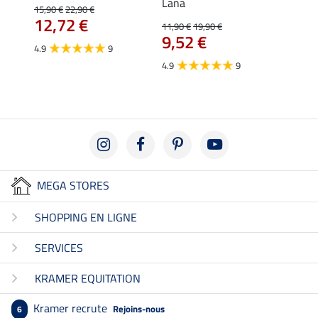
Lana
15,90 €
22,90 €
15,90 
12,72 €
12,
11,90 €
19,90 €
9,52 €
4.9
9
4.7
4.9
9
MEGA STORES
SHOPPING EN LIGNE
SERVICES
KRAMER EQUITATION
Kramer recrute
Rejoins-nous
6